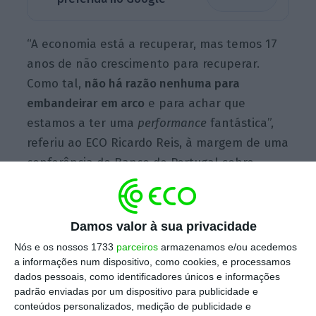
“A economia está a recuperar, mas temos 17
anos de não crescimento para recuperar.
Como tal,
não há razão nenhuma para
embandeirar em arco
e para achar que
estamos a ter uma
performance
fantástica”,
referiu ao ECO Ricardo Reis, à margem de uma
conferência do Banco de Portugal sobre
gestão de riscos nos bancos centrais. “Não
quero com isto minorar as boas notícias de
que a economia está a recuperar”, disse
Damos valor à sua privacidade
ainda.
Nós e os nossos 1733
parceiros
armazenamos e/ou acedemos
a informações num dispositivo, como cookies, e processamos
dados pessoais, como identificadores únicos e informações
padrão enviadas por um dispositivo para publicidade e
conteúdos personalizados, medição de publicidade e
À segunda revisão, PIB já está a crescer 3%