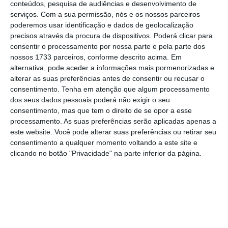
conteúdos, pesquisa de audiências e desenvolvimento de
Ler Mais
serviços.
Com a sua permissão, nós e os nossos parceiros
poderemos usar identificação e dados de geolocalização
precisos através da procura de dispositivos. Poderá clicar para
Reis considerou ainda que será preciso
consentir o processamento por nossa parte e pela parte dos
nossos 1733 parceiros, conforme descrito acima. Em
esperar cerca um ano para saber se se trata
alternativa, pode aceder a informações mais pormenorizadas e
de um crescimento económico que é
alterar as suas preferências antes de consentir ou recusar o
sustentável e mais duradouro porque “em
consentimento.
Tenha em atenção que algum processamento
dos seus dados pessoais poderá não exigir o seu
termos de ciclos económicos não há ainda
consentimento, mas que tem o direito de se opor a esse
dados suficientes” para fazer essa análise.
processamento. As suas preferências serão aplicadas apenas a
este website. Você pode alterar suas preferências ou retirar seu
consentimento a qualquer momento voltando a este site e
Assim, só dentro de um ano é que “vamos ver
clicando no botão "Privacidade" na parte inferior da página.
se o crescimento é sustentável tendo em
conta que não basta apenas crescer, mas
temos de
crescer acima da média europeia
, e
temos de crescer a um ritmo acelerado de
forma a recuperar o enorme buraco que