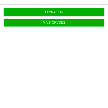
apoio social
CONCORDO
20:27
MAIS OPÇÕES
Praias com “impactos significativos” devido ao
mau tempo
20:24
Vending de Oliveira do Bairro compra fábrica de
copos e café
Populares
Francesa Barrière “vai mudar muito” casino da