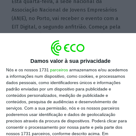
Esta quarta-feira, a sede nacional da
Associação Nacional de Jovens Empresários
(ANJE), no Porto, vai receber o evento com a
EIT Digital, o segundo anfitrião. Começa pela
apresentação dos modelos de negócio aos
investidores e
termina com os conselhos dos
mesmos, com a conversa “Escalar na Europa:
que opções existem?”
.
Damos valor à sua privacidade
Nós e os nossos 1731
parceiros
armazenamos e/ou acedemos
a informações num dispositivo, como cookies, e processamos
dados pessoais, como identificadores únicos e informações
“As WE’BIZ Talks
pretendem apoiar e
padrão enviadas por um dispositivo para publicidade e
acompanhar os fazedores no trajeto de
conteúdos personalizados, medição de publicidade e
crescimento global
, com respostas concretas
conteúdos, pesquisa de audiências e desenvolvimento de
serviços.
Com a sua permissão, nós e os nossos parceiros
e partilhadas por
players
e fundadores com
poderemos usar identificação e dados de geolocalização
provas dadas no ecossistema global”,
precisos através da procura de dispositivos. Poderá clicar para
explicou o Adelino Costa Matos, presidente
consentir o processamento por nossa parte e pela parte dos
nossos 1731 parceiros, conforme descrito acima. Em
da ANJE, a propósito da última edição.