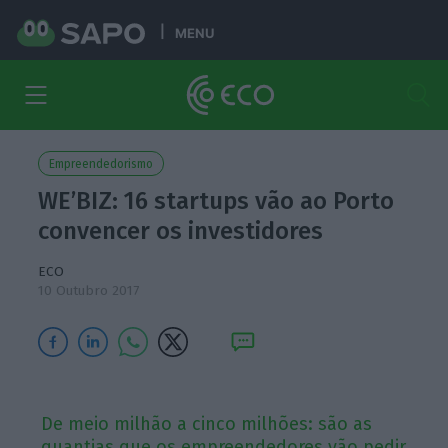
MENU
Empreendedorismo
WE’BIZ: 16 startups vão ao Porto
convencer os investidores
ECO
10 Outubro 2017
De meio milhão a cinco milhões: são as
quantias que os empreendedores vão pedir