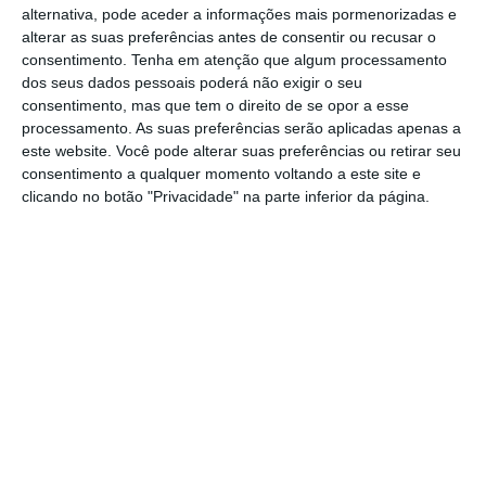
alternativa, pode aceder a informações mais pormenorizadas e
alterar as suas preferências antes de consentir ou recusar o
consentimento.
Tenha em atenção que algum processamento
Capital, mercados e talento: receita para exportar
dos seus dados pessoais poderá não exigir o seu
scale-ups
consentimento, mas que tem o direito de se opor a esse
Ler Mais
processamento. As suas preferências serão aplicadas apenas a
este website. Você pode alterar suas preferências ou retirar seu
consentimento a qualquer momento voltando a este site e
Entre as
dezasseis startups que vão marcar
clicando no botão "Privacidade" na parte inferior da página.
presença
, há de tudo. A Commuter 21
desenvolveu um serviço de transporte aéreo
com drones. A Loqr acrescenta segurança às
operações financeiras que se fazem via
smartphone reforçando a autenticação. Outro
exemplo é a Performetic, que promete
detetar os sinais de fadiga e alertar para a
baixa performance.