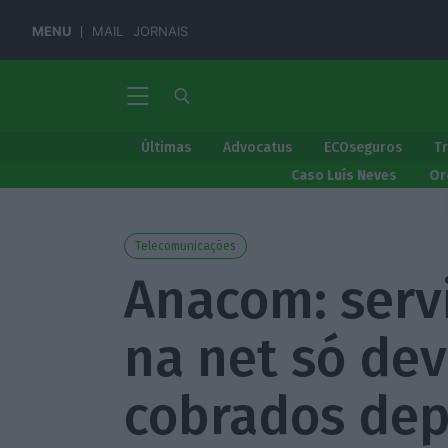
MENU
MAIL
JORNAIS
Últimas
Advocatus
ECOseguros
T
Caso Luís Neves
Or
Telecomunicações
Anacom: serv
na net só de
cobrados dep