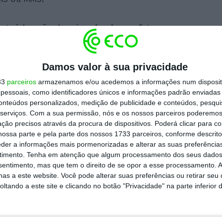
onteúdos são depois
cobrados na fatura
s pós-pagas) ou
descontados do saldo
s pré-pagas). Há quem tome conhecimento da
Damos valor à sua privacidade
o através de um SMS enviado pelos
33
parceiros
armazenamos e/ou acedemos a informações num dispositi
dores dos conteúdos; noutros casos, “apenas
essoais, como identificadores únicos e informações padrão enviadas 
ra ou o saldo”, adianta ainda o comunicado.
conteúdos personalizados, medição de publicidade e conteúdos, pesqui
serviços.
Com a sua permissão, nós e os nossos parceiros poderemos 
ção precisos através da procura de dispositivos. Poderá clicar para co
gislação setorial em vigor que protejam os
ossa parte e pela parte dos nossos 1733 parceiros, conforme descrit
eder a informações mais pormenorizadas e alterar as suas preferência
M decidiu
dar conhecimento destas situações
timento.
Tenha em atenção que algum processamento dos seus dados
 e ao Banco Portugal
, e avançar com as duas
nsentimento, mas que tem o direito de se opor a esse processamento. A
as a este website. Você pode alterar suas preferências ou retirar seu
que serão as que darão melhor resposta aos
tando a este site e clicando no botão "Privacidade" na parte inferior 
 estão a deparar”, conclui o comunicado.