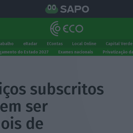
rabalho
eRadar
EContas
Local Online
Capital Verde
çamento do Estado 2027
Exames nacionais
Privatização d
iços subscritos
vem ser
ois de