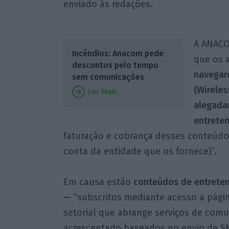
enviado às redações.
A ANACO
Incêndios: Anacom pede
que os 
descontos pelo tempo
navegar
sem comunicações
(Wireles
Ler Mais
alegada
entrete
faturação e cobrança desses conteúd
conta da entidade que os fornece)”.
Em causa estão
conteúdos de entrete
—
“subscritos mediante acesso a página
setorial que abrange serviços de comu
acrescentado baseados no envio de S