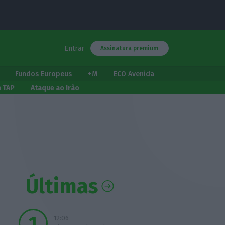
Entrar
Assinatura premium
Fundos Europeus
+M
ECO Avenida
a TAP
Ataque ao Irão
Últimas
12:06