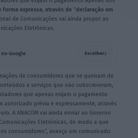
tadores que exijam o pagamento apenas nos
 forma expressa, através de “declaração em
ional de Comunicações vai ainda propor ao
nicações Eletrónicas.
›
a no Google
Escolher
amações de consumidores que se queixam de
conteúdos e serviços que não subscreveram,
stadores que apenas exijam o pagamento
m autorizado prévia e expressamente, através
ro. A ANACOM vai ainda enviar ao Governo
 Comunicações Eletrónicas, de modo a que
s dos consumidores”, avança um comunicado