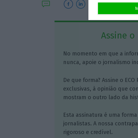
M
Assine o
No momento em que a infor
nunca, apoie o jornalismo in
De que forma? Assine o ECO 
exclusivas, à opinião que co
mostram o outro lado da hist
Esta assinatura é uma forma
jornalistas. A nossa contrap
rigoroso e credível.