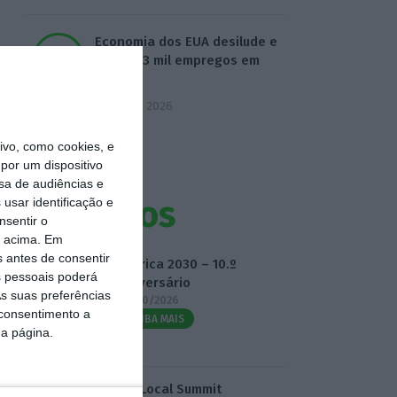
Economia dos EUA desilude e
perde 23 mil empregos em
julho
7 Agosto 2026
vo, como cookies, e
por um dispositivo
sa de audiências e
Eventos
usar identificação e
nsentir o
o acima. Em
s antes de consentir
Fábrica 2030 – 10.º
 pessoais poderá
Aniversário
s suas preferências
14/10/2026
 consentimento a
SAIBA MAIS
da página.
3.º Local Summit