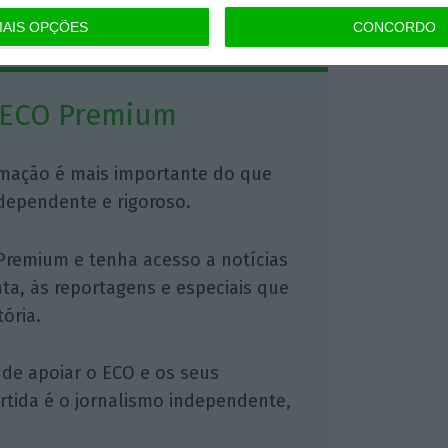
https://eco.sapo.pt/2017/11/06/anacom-servicos-subscritos-na-net-so-devem-ser-cobrados-depois-de-autorizados/
Copiar
AIS OPÇÕES
CONCORDO
 ECO Premium
mação é mais importante do que
dependente e rigoroso.
Premium e tenha acesso a notícias
nta, às reportagens e especiais que
ória.
 de apoiar o ECO e os seus
artida é o jornalismo independente,