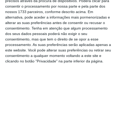
os trabalhadores foram informados, através
precisos através da procura de dispositivos. Poderá clicar para
consentir o processamento por nossa parte e pela parte dos
da comissão de trabalhadores, a quem foi
nossos 1733 parceiros, conforme descrito acima. Em
comunicado o encerramento das lojas a 29 de
alternativa, pode aceder a informações mais pormenorizadas e
dezembro.
A escolha das lojas a fechar
alterar as suas preferências antes de consentir ou recusar o
consentimento.
Tenha em atenção que algum processamento
baseou-se em critérios relacionados com a
dos seus dados pessoais poderá não exigir o seu
procura dos clientes
, afirmou Pedro Silva,
consentimento, mas que tem o direito de se opor a esse
acrescentando que virão aí, para breve, novos
processamento. As suas preferências serão aplicadas apenas a
este website. Você pode alterar suas preferências ou retirar seu
pontos de acesso aos correios que não sejam
consentimento a qualquer momento voltando a este site e
necessariamente lojas dos CTT, caso sejam
clicando no botão "Privacidade" na parte inferior da página.
necessários.
Questionado sobre quanto a empresa iria
poupar com o corte nas lojas, Pedro Silva
rejeitou responder. “O tema não é de custos”,
afirmou. “Nem sequer as contas são feitas
nessa dimensão”. O administrador defendeu