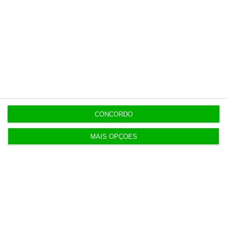
9:28
PS pergunta risco de impostos sobre EDP
caducarem
9:07
Quando Diego Maradona entra na conversa sobre
taxas de juro
CONCORDO
MAIS OPÇÕES
8:59
Volta já recuperou 150 milhões de embalagens