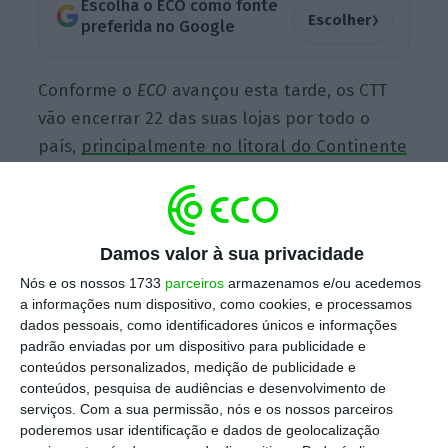
Escolha o ECO como fonte
›
Escolher
preferida no Google
Conforme o
ECO
avançou esta tarde, os CTT
vão encerrar 22 das suas lojas por todo o
país,
principalmente no litoral do Continente
e também nas ilhas
. O encerramento das
lojas enquadra-se no plano de restruturação
apresentado pela empresa.
Damos valor à sua privacidade
Nós e os nossos 1733
parceiros
armazenamos e/ou acedemos
a informações num dispositivo, como cookies, e processamos
CTT revelam plano com as primeiras 22 lojas que
dados pessoais, como identificadores únicos e informações
vão encerrar
padrão enviadas por um dispositivo para publicidade e
Ler Mais
conteúdos personalizados, medição de publicidade e
conteúdos, pesquisa de audiências e desenvolvimento de
serviços.
Com a sua permissão, nós e os nossos parceiros
O administrador da empresa assegurou que
poderemos usar identificação e dados de geolocalização