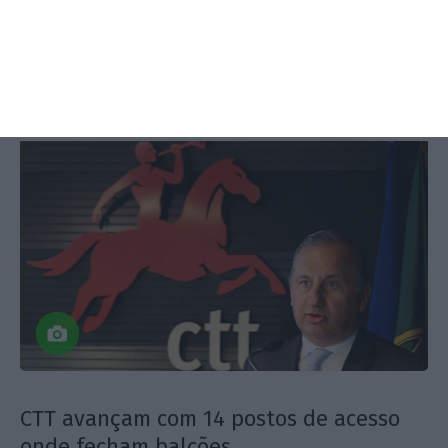
pontos de acesso
Flávio Nunes,
5 Fevereiro 2018
CTT avançam com 14 postos de acesso
onde fecham balcões