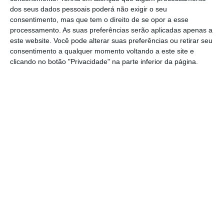
dos seus dados pessoais poderá não exigir o seu
Carro elétrico, fardas e algoritmos: CTT
consentimento, mas que tem o direito de se opor a esse
investem 40 milhões
processamento. As suas preferências serão aplicadas apenas a
este website. Você pode alterar suas preferências ou retirar seu
Alberto Teixeira,
24 Outubro 2018
consentimento a qualquer momento voltando a este site e
clicando no botão "Privacidade" na parte inferior da página.