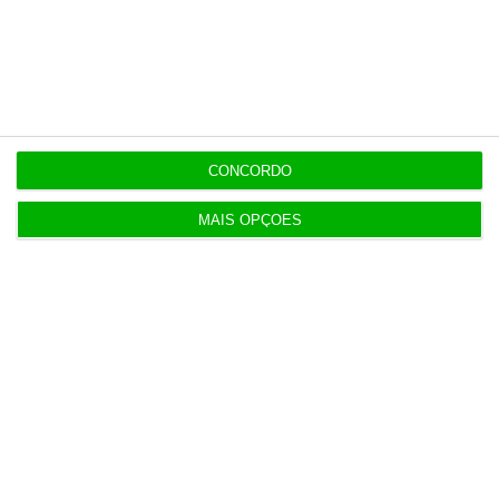
CONCORDO
MAIS OPÇÕES
Alerta nos correios. Cartas rasgam lucro
dos CTT para metade
Alberto Teixeira,
7 Março 2018