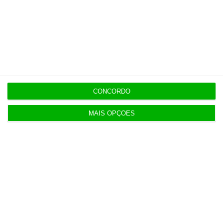
Polícia propôs mais câmaras na AR, mas partidos
recusaram
5 Agosto 2026
Compra do hotel e casino de Troia pelo Arrow tem
luz verde
CONCORDO
5 Agosto 2026
MAIS OPÇÕES
Ministro garante entrada a “todos os imigrantes”
com emprego
Populares