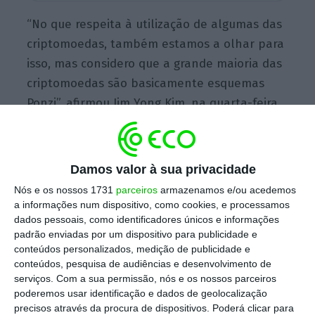
“No que respeita à utilização de algumas das
criptomoedas, também estamos a olhar para
isso, mas considero que a grande maioria das
criptomoedas são basicamente esquemas
Ponzi”, afirmou Jim Yong Kim, na quarta-feira,
num evento em Washington, citado pela
Bloomberg
.
Damos valor à sua privacidade
Nós e os nossos 1731
parceiros
armazenamos e/ou acedemos
Bitcoin afunda 60% em mês e meio. A bolha já
a informações num dispositivo, como cookies, e processamos
rebentou?
dados pessoais, como identificadores únicos e informações
Ler Mais
padrão enviadas por um dispositivo para publicidade e
conteúdos personalizados, medição de publicidade e
conteúdos, pesquisa de audiências e desenvolvimento de
O responsável máximo do Banco Mundial
serviços.
Com a sua permissão, nós e os nossos parceiros
poderemos usar identificação e dados de geolocalização
disse, contudo, que a instituição que lidera
precisos através da procura de dispositivos. Poderá clicar para