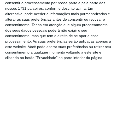
está a “
olhar com muito cuidado” para a
consentir o processamento por nossa parte e pela parte dos
tecnologia
blockchain
,
alertando para os
nossos 1731 parceiros, conforme descrito acima. Em
alternativa, pode aceder a informações mais pormenorizadas e
méritos que esta pode ter. Nomeadamente a
alterar as suas preferências antes de consentir ou recusar o
sua utilização nos países em
consentimento.
Tenha em atenção que algum processamento
desenvolvimento, ao permitir “
seguir o
dos seus dados pessoais poderá não exigir o seu
consentimento, mas que tem o direito de se opor a esse
dinheiro de forma mais efetiva” e reduzir a
processamento. As suas preferências serão aplicadas apenas a
corrupção,
defende Jim Yong Kim.
este website. Você pode alterar suas preferências ou retirar seu
consentimento a qualquer momento voltando a este site e
clicando no botão "Privacidade" na parte inferior da página.
A comparação das moedas virtuais a
esquemas Ponzi já tinha sido feito por outros
responsáveis. Na passada terça-feira também
Agustin Carstens, presidente do Banco
Internacional de Pagamentos (BIS), veio
defender que os bancos centrais devem estar
preparados para agir contra as criptomoedas,
de forma a evitar que estas se
transformem