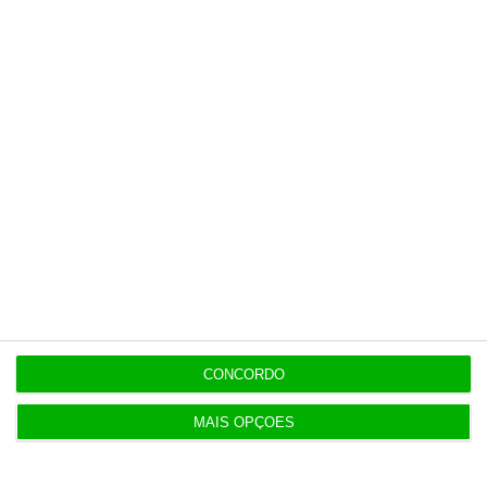
Últimas
13:22
Antigo Onyria reabre como Kimpton em Cascais
13:11
Eclipse solar deve reduzir produção solar na
Ibéria
13:00
Alemanha investiga ligação de Estado a drone
com explosivos
CONCORDO
12:37
MAIS OPÇÕES
KPMG vai criar plano anti-Mythos para o
CaixaBank