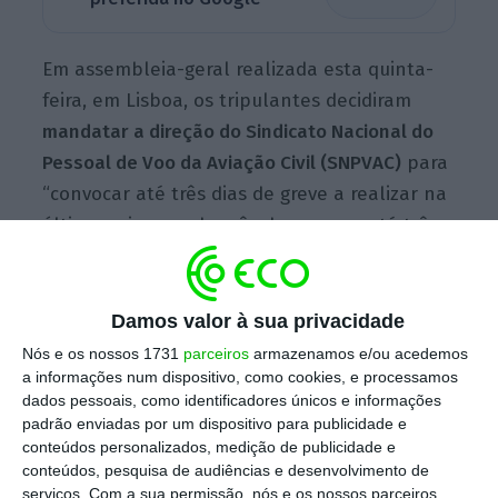
Em assembleia-geral realizada esta quinta-
feira, em Lisboa, os tripulantes decidiram
mandatar a direção do Sindicato Nacional do
Pessoal de Voo da Aviação Civil (SNPVAC)
para
“convocar até três dias de greve a realizar na
última quinzena do mês de março e até três
dias a realizar na primeira quinzena do mês
de abril de 2018,
caso não haja uma alteração
imediata e substancial das práticas
Damos valor à sua privacidade
empresariais que prejudicam gravemente os
Nós e os nossos 1731
parceiros
armazenamos e/ou acedemos
a informações num dispositivo, como cookies, e processamos
direitos dos tripulantes de cabine”.
dados pessoais, como identificadores únicos e informações
padrão enviadas por um dispositivo para publicidade e
conteúdos personalizados, medição de publicidade e
Segundo a moção aprovada na reunião
conteúdos, pesquisa de audiências e desenvolvimento de
magna, a que a agência Lusa teve acesso, a
serviços.
Com a sua permissão, nós e os nossos parceiros