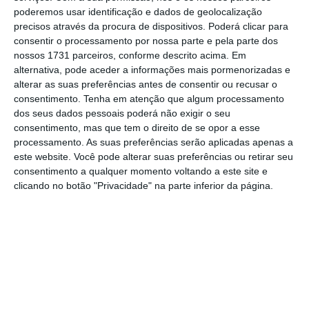
poderemos usar identificação e dados de geolocalização
companhia aérea de baixo custo é
acusada
precisos através da procura de dispositivos. Poderá clicar para
de não cumprir a legislação laboral
consentir o processamento por nossa parte e pela parte dos
portuguesa e de deterioração das condições
nossos 1731 parceiros, conforme descrito acima. Em
alternativa, pode aceder a informações mais pormenorizadas e
de trabalho nos últimos anos
. Como exemplos
alterar as suas preferências antes de consentir ou recusar o
dessa deterioração, a monção indica
consentimento.
Tenha em atenção que algum processamento
“aumento do ‘bullying’, processos
dos seus dados pessoais poderá não exigir o seu
consentimento, mas que tem o direito de se opor a esse
disciplinares abusivos, condicionamento
processamento. As suas preferências serão aplicadas apenas a
psicológico dos tripulantes, ameaças de
este website. Você pode alterar suas preferências ou retirar seu
transferência de base em caso de não
consentimento a qualquer momento voltando a este site e
clicando no botão "Privacidade" na parte inferior da página.
cumprimento dos objetivos de vendas e o
total desrespeito pelas leis da parentalidade
portuguesa, tornando a situação laboral na
empresa insustentável para os tripulantes de
cabine”.