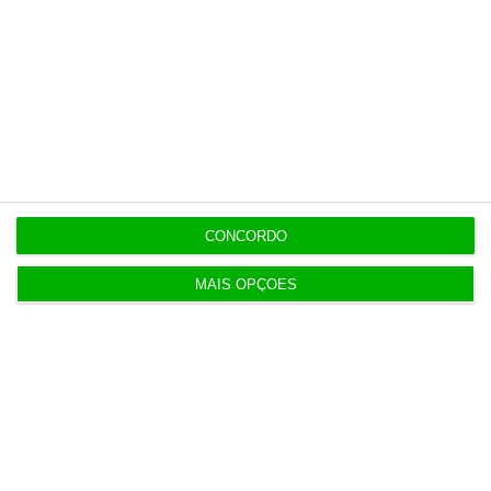
A revolução ‘skills-first’ na educação em saúde
5 Agosto 2026
Code For All é a 19.ª melhor ‘edtech’ do mundo
para a Time
4 Agosto 2026
CONCORDO
Estado português sem capital direto na
Gigafábrica de IA
MAIS OPÇÕES
5 Agosto 2026
RTP suspende atribuições de subsídios
identificados pela IGF
5 Agosto 2026