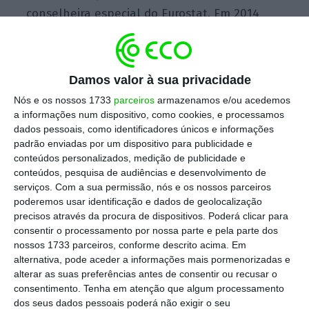
conselheira especial do Eurostat. Em 2014
passou ao cargo de vice-diretora-geral. A 1 de
janeiro de 2017 passou a ser a diretora-geral
interina do Eurostat, mas só agora é que foi
Damos valor à sua privacidade
oficialmente nomeada pela Comissão
Nós e os nossos 1733
parceiros
armazenamos e/ou acedemos
Europeia para o cargo. Em reação, a búlgara
a informações num dispositivo, como cookies, e processamos
disse no Twitter estar “
muito orgulhosa de ser
dados pessoais, como identificadores únicos e informações
padrão enviadas por um dispositivo para publicidade e
a primeira mulher a chefiar o Eurostat
“.
conteúdos personalizados, medição de publicidade e
conteúdos, pesquisa de audiências e desenvolvimento de
serviços.
Com a sua permissão, nós e os nossos parceiros
Tweet from @MarianaKotzeva
poderemos usar identificação e dados de geolocalização
precisos através da procura de dispositivos. Poderá clicar para
consentir o processamento por nossa parte e pela parte dos
Antes de chegar às instituições europeias,
nossos 1733 parceiros, conforme descrito acima. Em
Kotzeva foi presidente do Instituto Nacional
alternativa, pode aceder a informações mais pormenorizadas e
alterar as suas preferências antes de consentir ou recusar o
de Estatística búlgaro, tendo trabalhado em
consentimento.
Tenha em atenção que algum processamento
várias posições no Estado. Além disso,
dos seus dados pessoais poderá não exigir o seu