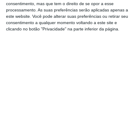
trabalhou em projeto nas Nações Unidas e
consentimento, mas que tem o direito de se opor a esse
processamento. As suas preferências serão aplicadas apenas a
no Banco Mundial.
este website. Você pode alterar suas preferências ou retirar seu
consentimento a qualquer momento voltando a este site e
Mariana Kotzeva é mestre em economia e
clicando no botão "Privacidade" na parte inferior da página.
tem um PhD em estatísticas e econometria.
Fala búlgaro, inglês, francês e russo.
https://eco.sapo.pt/2018/02/21/eurostat-vai-ser-liderado-pela-primeira-vez-por-uma-mulher/
Copiar
Assine o ECO Premium
No momento em que a informação é