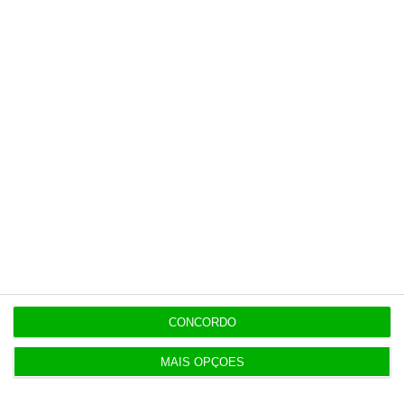
Últimas
7 Agosto 2026
Espanha repõe controlos fronteiriços a viajantes
de Itália
7 Agosto 2026
Seguro promulga decreto para regime de
heranças indivisas
7 Agosto 2026
Bola da ‘mão de deus’ de Maradona em leilão por
CONCORDO
dois milhões
MAIS OPÇÕES
7 Agosto 2026