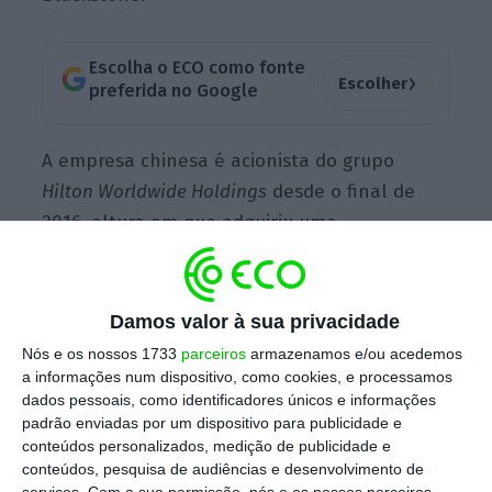
Escolha o ECO como fonte
›
Escolher
preferida no Google
A empresa chinesa é acionista do grupo
Hilton Worldwide
Holdings
desde o final de
2016, altura em que adquiriu uma
participação de 25% por um total de 6,5 mil
milhões de dólares
(5,3 mil milhões de euros).
No entanto, tendo em conta a
crise
Damos valor à sua privacidade
financeira que o HNA Group está a passar,
Nós e os nossos 1733
parceiros
armazenamos e/ou acedemos
está a pensar vender essa mesma
a informações num dispositivo, como cookies, e processamos
dados pessoais, como identificadores únicos e informações
participação na cadeia hoteleira,
avaliada em
padrão enviadas por um dispositivo para publicidade e
1.200 milhões de dólares
(974 mil milhões de
conteúdos personalizados, medição de publicidade e
euros), adiantou a agência espanhola
EFE
.
conteúdos, pesquisa de audiências e desenvolvimento de