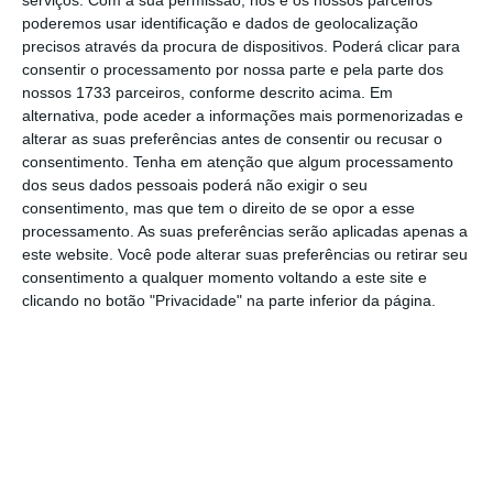
serviços.
Com a sua permissão, nós e os nossos parceiros
poderemos usar identificação e dados de geolocalização
precisos através da procura de dispositivos. Poderá clicar para
De acordo com fontes oficiais, a intenção da
consentir o processamento por nossa parte e pela parte dos
empresa chinesa é
lucrar 570 milhões de
nossos 1733 parceiros, conforme descrito acima. Em
alternativa, pode aceder a informações mais pormenorizadas e
dólares
(463 milhões de euros), um valor
alterar as suas preferências antes de consentir ou recusar o
inferior ao acordado na altura da compra,
consentimento.
Tenha em atenção que algum processamento
mas que
servirá como uma ajuda para aliviar
dos seus dados pessoais poderá não exigir o seu
consentimento, mas que tem o direito de se opor a esse
as dívidas que tem
. A venda poderá ser
processamento. As suas preferências serão aplicadas apenas a
anunciada oficialmente esta semana,
este website. Você pode alterar suas preferências ou retirar seu
segundo as mesmas fontes, o que não
consentimento a qualquer momento voltando a este site e
clicando no botão "Privacidade" na parte inferior da página.
invalida a hipótese de o HNA Group mudar de
ideias a qualquer momento. Ainda de acordo
com a
EFE,
o objetivo desta venda passa,
também, por capitalizar os investimentos que
mais evoluíram, para os vender e
conseguir
novas aquisições.