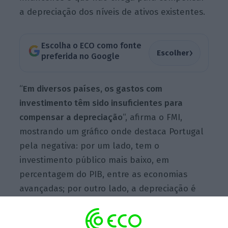
a depreciação dos níveis de ativos existentes.
Escolha o ECO como fonte
›
Escolher
preferida no Google
“
Em diversos países, os gastos com
investimento têm sido insuficientes para
compensar a depreciação
“, afirma o FMI,
mostrando um gráfico onde destaca Portugal
pela negativa: por um lado, tem o
investimento público mais baixo, em
percentagem do PIB, entre as economias
avançadas; por outro lado, a depreciação é
superior ao novo investimento. Contudo, é
preciso realçar que os dados são de “2016 ou