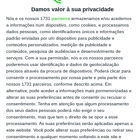
os últimos” disponíveis. Não é claro se o
Damos valor à sua privacidade
número para Portugal é o de 2016 ou de 2017.
Nós e os nossos 1731
parceiros
armazenamos e/ou acedemos
A fonte do gráfico são as próprias estatísticas
a informações num dispositivo, como cookies, e processamos
compiladas pela equipa do Fundo Monetário
dados pessoais, como identificadores únicos e informações
Internacional.
padrão enviadas por um dispositivo para publicidade e
conteúdos personalizados, medição de publicidade e
conteúdos, pesquisa de audiências e desenvolvimento de
serviços.
Com a sua permissão, nós e os nossos parceiros
Centeno cumpre meta do investimento. Fica abaixo
poderemos usar identificação e dados de geolocalização
da troika
precisos através da procura de dispositivos. Poderá clicar para
consentir o processamento por nossa parte e pela parte dos
Ler Mais
nossos 1731 parceiros, conforme descrito acima. Em
alternativa, pode aceder a informações mais pormenorizadas e
alterar as suas preferências antes de consentir ou recusar o
consentimento.
Tenha em atenção que algum processamento
dos seus dados pessoais poderá não exigir o seu
consentimento, mas que tem o direito de se opor a esse
processamento. As suas preferências serão aplicadas apenas a
este website. Você pode alterar suas preferências ou retirar seu
consentimento a qualquer momento voltando a este site e