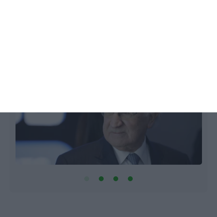
irracionalidade económica”
Rita Atalaia,
7 Maio 2018
1