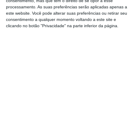
os seus produtos em 130 países nos cinco
consentimento, mas que tem o direito de se opor a esse
processamento. As suas preferências serão aplicadas apenas a
continentes, com as marcas Navigator,
este website. Você pode alterar suas preferências ou retirar seu
Pioneer, Inacopia, Discovery, Soporset e
consentimento a qualquer momento voltando a este site e
Inaset.
clicando no botão "Privacidade" na parte inferior da página.
https://eco.sapo.pt/2018/05/07/navigator-vai-aumentar-precos-do-papel-entre-7-e-8/
Copiar
Assine o ECO Premium
No momento em que a informação é
mais importante do que nunca, apoie
o jornalismo independente e rigoroso.