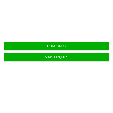
Mais de 100 municípios têm mais de metade do
PRR por receber
3 Agosto 2026
TdC certifica conta da Presidência da República
CONCORDO
de 2025
3 Agosto 2026
MAIS OPÇÕES
Mau tempo: Pagamento por isenção das
portagens virá do OE
4 Agosto 2026
Receitas da SpaceX disparam 92% e superam
previsões