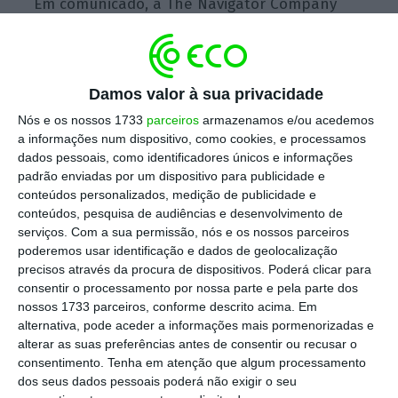
Em comunicado, a The Navigator Company
adianta que “vai aumentar os preços” do seu
papel não revestido “entre 7% e 8% na
Europa em todos os produtos e mercados”.
Damos valor à sua privacidade
Nós e os nossos 1733
parceiros
armazenamos e/ou acedemos
a informações num dispositivo, como cookies, e processamos
Navigator corta dividendo. Semapa dá mais a
dados pessoais, como identificadores únicos e informações
Queiroz Pereira
padrão enviadas por um dispositivo para publicidade e
Ler Mais
conteúdos personalizados, medição de publicidade e
conteúdos, pesquisa de audiências e desenvolvimento de
serviços.
Com a sua permissão, nós e os nossos parceiros
A subida dos preços será efetiva em 01 de
poderemos usar identificação e dados de geolocalização
precisos através da procura de dispositivos. Poderá clicar para
julho, sendo que a
decisão foi tomada devido
consentir o processamento por nossa parte e pela parte dos
“ao contínuo aumento” dos custos de
nossos 1733 parceiros, conforme descrito acima. Em
produção.
alternativa, pode aceder a informações mais pormenorizadas e
alterar as suas preferências antes de consentir ou recusar o
consentimento.
Tenha em atenção que algum processamento
A Navigator (antiga Portucel Soporcel) vende
dos seus dados pessoais poderá não exigir o seu