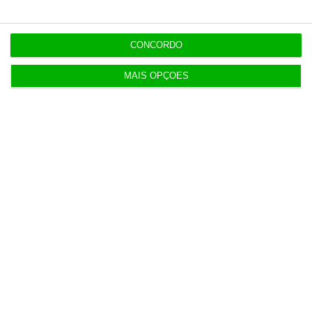
3 Agosto 2026
Rock ‘n’ Law volta a 1 de outubro
CONCORDO
3 Agosto 2026
MAIS OPÇÕES
Projeto estuda diagnóstico precoce da doença
renal crónica
4 Agosto 2026
Bancos preveem quebra na produção de novo
crédito
4 Agosto 2026
Visabeira compra empresa de instalações
elétricas nos EUA
5 Agosto 2026