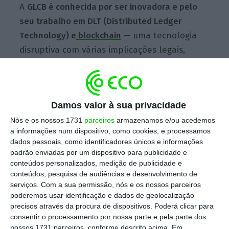
A
GLCB é conhecida por ser inovadora e pelo
seu trabalho em DLT (Distributed Ledger
Technology) e
blockchain
— uma tecnologia
disruptiva com várias implicações legais,
incluindo para as próprias sociedades de
advogados.
Damos valor à sua privacidade
Fonte oficial da VdA afirmou, em declarações
Nós e os nossos 1731
parceiros
armazenamos e/ou acedemos
à Advocatus, que ter a oportunidade de
a informações num dispositivo, como cookies, e processamos
dados pessoais, como identificadores únicos e informações
colaborar com os restantes membros do
padrão enviadas por um dispositivo para publicidade e
GLBC vai proporcionar ao escritório um valor
conteúdos personalizados, medição de publicidade e
acrescentado dos serviços que oferecem e vai
conteúdos, pesquisa de audiências e desenvolvimento de
serviços.
Com a sua permissão, nós e os nossos parceiros
“contribuir para o desenvolvimento de
poderemos usar identificação e dados de geolocalização
diretrizes legais e normativas relativas a esta
precisos através da procura de dispositivos. Poderá clicar para
tecnologia, incluindo os temas da segurança,
consentir o processamento por nossa parte e pela parte dos
nossos 1731 parceiros, conforme descrito acima. Em