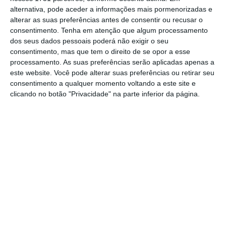
privacidade, responsabilidade, propriedade
alternativa, pode aceder a informações mais pormenorizadas e
intelectual e aplicabilidade”.
alterar as suas preferências antes de consentir ou recusar o
consentimento.
Tenha em atenção que algum processamento
dos seus dados pessoais poderá não exigir o seu
Sede da VdA é finalista dos prémios Architizer
consentimento, mas que tem o direito de se opor a esse
A+Awards
processamento. As suas preferências serão aplicadas apenas a
Ler Mais
este website. Você pode alterar suas preferências ou retirar seu
consentimento a qualquer momento voltando a este site e
clicando no botão "Privacidade" na parte inferior da página.
Já
Pierson Grider, organizador global do GLBC
afirma que a organização está muito
entusiasmada “por ter a VdA a participar no
GLBC
. O seu envolvimento será uma enorme
fonte para o consórcio e para os seus
membros. Parcerias provenientes de todo o
mundo são essenciais para perceber e
desenvolver soluções de blockchain para a
parte jurídica”, remata.