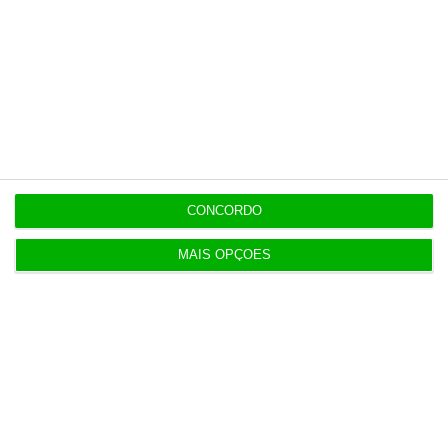
Assine já
Veja todos os planos
Últimas
CONCORDO
MAIS OPÇÕES
13:22
Antigo Onyria reabre como Kimpton em Cascais
13:11
Eclipse solar deve reduzir produção solar na
Ibéria