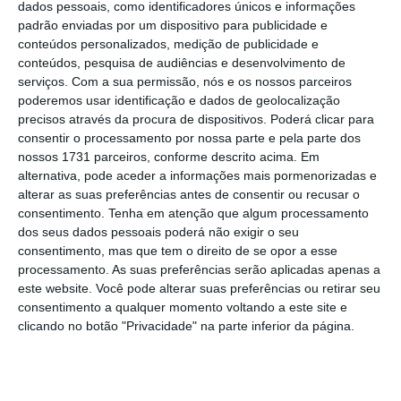
dados pessoais, como identificadores únicos e informações
padrão enviadas por um dispositivo para publicidade e
O combate ao incêndio que deflagra desde
conteúdos personalizados, medição de publicidade e
sexta-feira em Monchique tem sido
dificultado
conteúdos, pesquisa de audiências e desenvolvimento de
serviços.
Com a sua permissão, nós e os nossos parceiros
pela intensidade e constantes mudanças de
poderemos usar identificação e dados de geolocalização
direção do vento e pela dificuldade de acesso
precisos através da procura de dispositivos. Poderá clicar para
dos meios terrestres ao terreno devido à
consentir o processamento por nossa parte e pela parte dos
nossos 1731 parceiros, conforme descrito acima. Em
densa vegetação existente
, disse fonte do
alternativa, pode aceder a informações mais pormenorizadas e
Comando Distrital de Operações de Socorro
alterar as suas preferências antes de consentir ou recusar o
de Faro (CDOS). Segundo a página da Proteção
consentimento.
Tenha em atenção que algum processamento
dos seus dados pessoais poderá não exigir o seu
Civil, “regista-se em todo o perímetro [do
consentimento, mas que tem o direito de se opor a esse
incêndio] fortes reativações que, associadas à
processamento. As suas preferências serão aplicadas apenas a
intensidade do vento, tomam de imediato
este website. Você pode alterar suas preferências ou retirar seu
consentimento a qualquer momento voltando a este site e
grandes proporções”.
clicando no botão "Privacidade" na parte inferior da página.
Há ainda outra zona preocupante para as
autoridades, nas Caldas de Monchique, onde