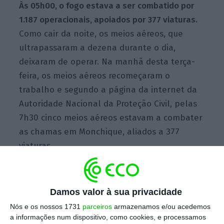
Às 05h00, o fogo estava a ser combatido por
1.187 operacionais, apoiados por 377 viaturas.
Como cair da noite, os meios aéreos, que
ultrapassaram a dezena durante o dia,
deixaram de operar. Na manhã desta terça-
feira, os meios aéreos recomeçaram o
trabalho e segundo a página da internet da
Autoridade Nacional da Proteção Civil, pelas
7h30 cinco meios aéreos estavam a combater
as chamas em Monchique, aliados a 377
viaturas.
Fogo em Monchique agrava-se. Operação é “muito
Damos valor à sua privacidade
complexa”
Nós e os nossos 1731
parceiros
armazenamos e/ou acedemos
Ler Mais
a informações num dispositivo, como cookies, e processamos