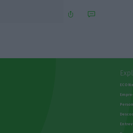
Exp
e
ECO N
Empre
Person
Descod
Entrev