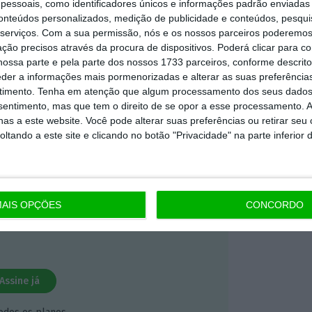
essoais, como identificadores únicos e informações padrão enviadas 
 ECO Premium
conteúdos personalizados, medição de publicidade e conteúdos, pesqui
serviços.
Com a sua permissão, nós e os nossos parceiros poderemos 
ção precisos através da procura de dispositivos. Poderá clicar para co
mação é mais importante do que
ossa parte e pela parte dos nossos 1733 parceiros, conforme descrit
eder a informações mais pormenorizadas e alterar as suas preferência
dependente e rigoroso.
timento.
Tenha em atenção que algum processamento dos seus dados
nsentimento, mas que tem o direito de se opor a esse processamento. A
Premium e tenha acesso a notícias
as a este website. Você pode alterar suas preferências ou retirar seu
tando a este site e clicando no botão "Privacidade" na parte inferior 
nta, às reportagens e especiais que
ória.
 de apoiar o ECO e os seus
AIS OPÇÕES
CONCORDO
artida é o jornalismo independente,
Assine já