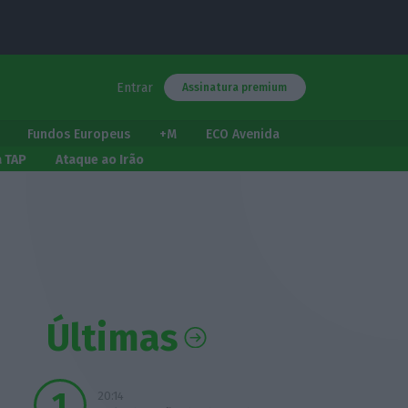
Entrar
Assinatura premium
Fundos Europeus
+M
ECO Avenida
a TAP
Ataque ao Irão
Últimas
20:14