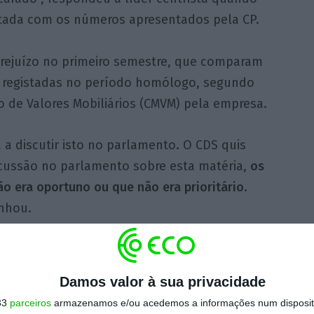
tada com os números apresentados pela CP.
prejuízo no primeiro semestre, que comparam
s registadas no período homólogo, segundo
 de Valores Mobiliários (CMVM) pela empresa.
 a discutir isto no parlamento. O CDS quis
cussão no parlamento sobre esta matéria,
os
o era oportuno ou que não era prioritário
.
inhou.
https://eco.sapo.pt/2018/08/29/cristas-diz-que-governo-esta-desmascarado-sobre-o-investimento-na-ferrovia/
Copiar
Damos valor à sua privacidade
33
parceiros
armazenamos e/ou acedemos a informações num dispositi