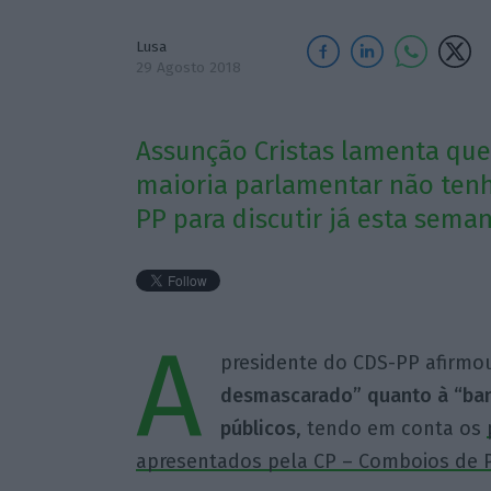
Lusa
29 Agosto 2018
Assunção Cristas lamenta qu
maioria parlamentar não ten
PP para discutir já esta seman
A
presidente do CDS-PP afirmou
desmascarado” quanto à “ban
públicos
, tendo em conta os
apresentados pela CP – Comboios de P