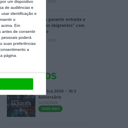
5 Agosto 2026
por um dispositivo
sa de audiências e
usar identificação e
Ministro garante entrada a
nsentir o
“todos os imigrantes” com
o acima. Em
emprego
s antes de consentir
 pessoais poderá
5 Agosto 2026
s suas preferências
 consentimento a
da página.
Eventos
Fábrica 2030 – 10.º
Aniversário
14/10/2026
SAIBA MAIS