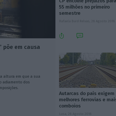
CP encolhe prejuízos par
55 milhões no primeiro
semestre
Rafaela Burd Relvas,
28 Agosto 2018
” põe em causa
ma altura em que a sua
 "o adiamento dos
mposições.
Autarcas do país exigem
melhores ferrovias e mai
comboios
Lusa,
28 Agosto 2018