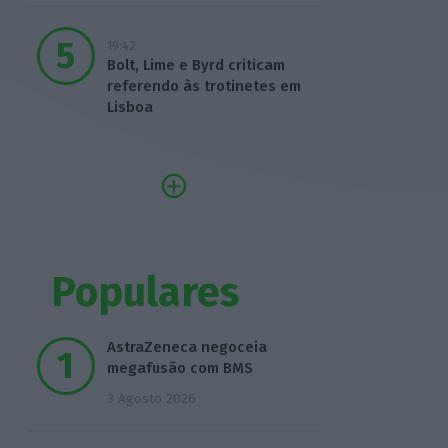
19:42
Bolt, Lime e Byrd criticam
referendo às trotinetes em
Lisboa
Populares
AstraZeneca negoceia
megafusão com BMS
3 Agosto 2026