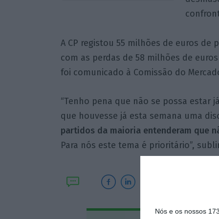
confron
A CP registou 55 milhões de euros de 
com as perdas de 58 milhões de euro
foi comunicado à Comissão do Mercado
“Tenho pena que não se possa estar já
que houvesse já esta semana uma dis
partidos da maioria entenderam que nã
Para nós este tema é prioritário”, subl
Nós e os nossos 17