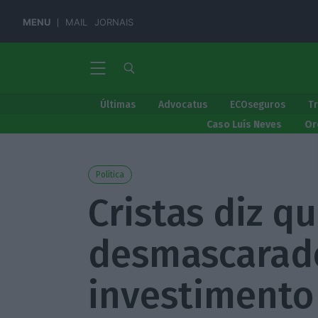
MENU
MAIL
JORNAIS
Últimas
Advocatus
ECOseguros
T
Caso Luís Neves
Or
Política
Cristas diz q
desmascarado
investimento 