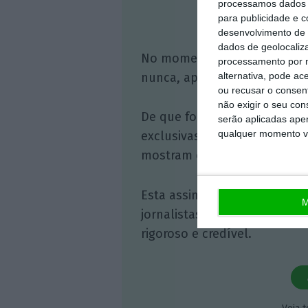
processamos dados p
Assine o
para publicidade e 
desenvolvimento de 
dados de geolocaliza
No momento em que a infor
processamento por n
alternativa, pode ac
nunca, apoie o jornalismo in
ou recusar o consen
não exigir o seu co
De que forma? Assine o ECO 
serão aplicadas apen
qualquer momento vol
exclusivas, à opinião que co
mostram o outro lado da hist
Esta assinatura é uma forma
M
jornalistas. A nossa contrap
rigoroso e credível.