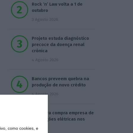
Rock ‘n’ Law volta a 1 de
outubro
3 Agosto 2026
Projeto estuda diagnóstico
precoce da doença renal
crónica
4 Agosto 2026
Bancos preveem quebra na
produção de novo crédito
4 Agosto 2026
Visabeira compra empresa de
instalações elétricas nos
EUA
vo, como cookies, e