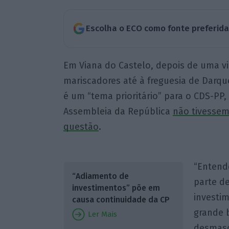
Escolha o ECO como fonte preferid
Em Viana do Castelo, depois de uma 
mariscadores até à freguesia de Darque
é um “tema prioritário” para o CDS-PP
Assembleia da República
não tivessem 
questão
.
“Entend
“Adiamento de
parte d
investimentos” põe em
investi
causa continuidade da CP
grande 
Ler Mais
desmasc