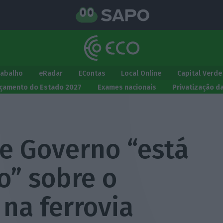
rabalho
eRadar
EContas
Local Online
Capital Verde
çamento do Estado 2027
Exames nacionais
Privatização d
ue Governo “está
” sobre o
na ferrovia