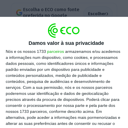
Escolha o ECO como fonte
›
Escolher
preferida no Google
A venda desta filial começou em março deste
ano, e as entidades espanholas Abanca e
Damos valor à sua privacidade
Cajamar estarão interessadas na filial
Nós e os nossos 1733
parceiros
armazenamos e/ou acedemos
espanhola da CGD para expandir as suas
a informações num dispositivo, como cookies, e processamos
dados pessoais, como identificadores únicos e informações
sucursais pelo país.
padrão enviadas por um dispositivo para publicidade e
conteúdos personalizados, medição de publicidade e
conteúdos, pesquisa de audiências e desenvolvimento de
serviços.
Com a sua permissão, nós e os nossos parceiros
Após DB em Portugal, Abanca de olho na CGD em
poderemos usar identificação e dados de geolocalização
Espanha
precisos através da procura de dispositivos. Poderá clicar para
Ler Mais
consentir o processamento por nossa parte e pela parte dos
nossos 1733 parceiros, conforme descrito acima. Em
alternativa, pode aceder a informações mais pormenorizadas e
O jornal espanhol escreve que
o Governo
alterar as suas preferências antes de consentir ou recusar o