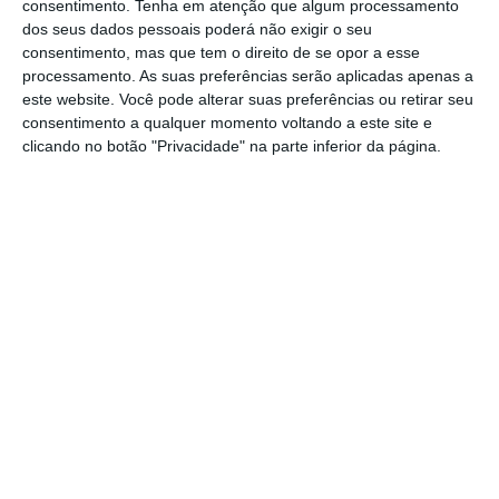
português deverá demorar várias semanas a
consentimento.
Tenha em atenção que algum processamento
dos seus dados pessoais poderá não exigir o seu
escolher qual das três ofertas preferirá, mas
consentimento, mas que tem o direito de se opor a esse
que o Abanca será o mais interessado.
“O
processamento. As suas preferências serão aplicadas apenas a
Abanca já disse e está a mostrar que quer
este website. Você pode alterar suas preferências ou retirar seu
consentimento a qualquer momento voltando a este site e
crescer através de aquisições. O seu objetivo é
clicando no botão "Privacidade" na parte inferior da página.
ser o maior banco de média dimensão”, disse
uma fonte ao jornal. “É um banco muito
ambicioso”.
O Abanca
já adquiriu as filiais
portuguesas do Deutsche Bank
.
O valor de referência para a aquisição da
Caixa Geral em Espanha está fixado nos seus
fundos próprios, que rondarão os 514 milhões
de euros.
As ofertas dos três candidatos
atuais à sua compra, porém, estarão abaixo
dos 500 milhões
, continua o
Cinco Días
.