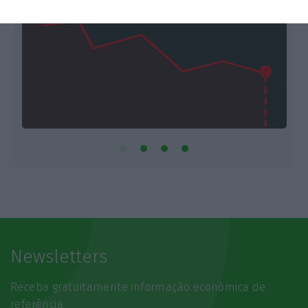
Newsletters
Receba gratuitamente informação económica de
referência