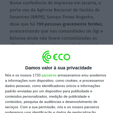
Numa conferência de imprensa em Jacarta, o
porta-voz da Agência Nacional de Gestão de
Desastres (BNPB), Sutopo Purwo Nugroho,
disse que há
799 pessoas gravemente feridas
,
acrescentando que nas comunidades de Sigi e
Balaroa ainda não foram contabilizadas as
vítimas, pelo que o número poderá ser mais
elevado.
Damos valor à sua privacidade
Número de mortos no tsunami na Indonésia sobe
Nós e os nossos 1733
parceiros
armazenamos e/ou acedemos
para 844
a informações num dispositivo, como cookies, e processamos
Ler Mais
dados pessoais, como identificadores únicos e informações
padrão enviadas por um dispositivo para publicidade e
conteúdos personalizados, medição de publicidade e
Entretanto, um dos primeiros voos de
conteúdos, pesquisa de audiências e desenvolvimento de
serviços.
Com a sua permissão, nós e os nossos parceiros
evacuação de uma zona devastada pelo
poderemos usar identificação e dados de geolocalização