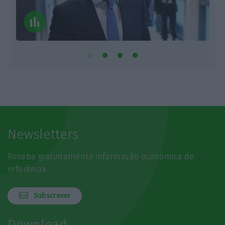
Newsletters
Receba gratuitamente informação económica de
referência
Subscrever
Download