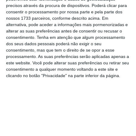
terremoto na região central da Indonésia
precisos através da procura de dispositivos. Poderá clicar para
desembarcou em Java Oriental.
consentir o processamento por nossa parte e pela parte dos
nossos 1733 parceiros, conforme descrito acima. Em
alternativa, pode aceder a informações mais pormenorizadas e
O avião de transporte militar C130, que
alterar as suas preferências antes de consentir ou recusar o
chegou esta terça-feira a um aeroporto
consentimento.
Tenha em atenção que algum processamento
dos seus dados pessoais poderá não exigir o seu
militar, transportou dezenas de pessoas,
consentimento, mas que tem o direito de se opor a esse
incluindo vítimas feridas que precisavam de
processamento. As suas preferências serão aplicadas apenas a
mais cuidados e tratamento. Partiu da cidade
este website. Você pode alterar suas preferências ou retirar seu
consentimento a qualquer momento voltando a este site e
de Palu, onde
centenas de pessoas ainda
clicando no botão "Privacidade" na parte inferior da página.
estão à espera para serem retiradas
.
Andi Wijaya, o comandante da base do
aeroporto em Java Oriental, diz que sete
aeronaves estavam prontas para participar
nas operações de evacuação, mas as
tripulações têm de ser convocadas para se