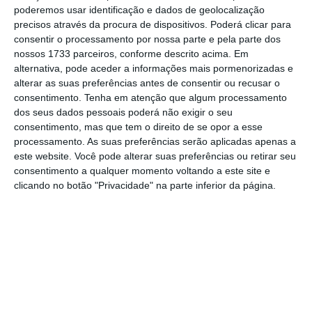
interessados sobre a operação de
poderemos usar identificação e dados de geolocalização
precisos através da procura de dispositivos. Poderá clicar para
concentração em causa deverão ser
consentir o processamento por nossa parte e pela parte dos
remetidas à AdC no prazo de dez dias úteis.
nossos 1733 parceiros, conforme descrito acima. Em
alternativa, pode aceder a informações mais pormenorizadas e
alterar as suas preferências antes de consentir ou recusar o
consentimento.
Tenha em atenção que algum processamento
Acionistas da Cimpor aprovam aumento de capital
dos seus dados pessoais poderá não exigir o seu
consentimento, mas que tem o direito de se opor a esse
Ler Mais
processamento. As suas preferências serão aplicadas apenas a
este website. Você pode alterar suas preferências ou retirar seu
consentimento a qualquer momento voltando a este site e
No final de outubro,
a Cimpor assinou um
clicando no botão "Privacidade" na parte inferior da página.
contrato com o OYAK para a venda de todos os
ativos que compõem a Unidade de Negócio de
Portugal e Cabo Verde da cimenteira
. Com este
negócio, o grupo alienará as três fábricas e as
duas moagens de cimento, as 20 pedreiras e
as 46 centrais de betão localizadas em