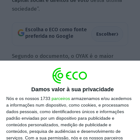
capital social e direitos de voto
desta última
sociedade”.
Escolha o ECO como fonte
›
Escolher
preferida no Google
Segundo o documento, o OYAK é o maior
fundo de pensões da Turquia turcas e dispõe
de atividades em 19 países, em setores
variados. Em Portugal, a sua atividade centra-
Damos valor à sua privacidade
se no setor siderúrgico, automóvel, alumínios
Nós e os nossos 1733
parceiros
armazenamos e/ou acedemos
e polímeros.
A
concretizar-se a compra da
a informações num dispositivo, como cookies, e processamos
Cimpor,
o fundo OYAK passará a deter a maior
dados pessoais, como identificadores únicos e informações
empresa de cimentos portuguesa e ativos
padrão enviadas por um dispositivo para publicidade e
conteúdos personalizados, medição de publicidade e
também em Cabo Verde
.
De acordo com o
conteúdos, pesquisa de audiências e desenvolvimento de
aviso, quaisquer observações de terceiros
serviços.
Com a sua permissão, nós e os nossos parceiros