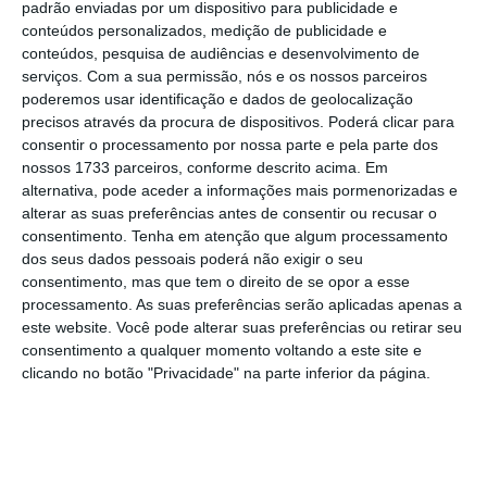
padrão enviadas por um dispositivo para publicidade e
estes constrangimentos.
conteúdos personalizados, medição de publicidade e
conteúdos, pesquisa de audiências e desenvolvimento de
serviços.
Com a sua permissão, nós e os nossos parceiros
Bruxelas manda investigar Portugal por fraude nos
poderemos usar identificação e dados de geolocalização
fundos
precisos através da procura de dispositivos. Poderá clicar para
consentir o processamento por nossa parte e pela parte dos
Ler Mais
nossos 1733 parceiros, conforme descrito acima. Em
alternativa, pode aceder a informações mais pormenorizadas e
alterar as suas preferências antes de consentir ou recusar o
“O grande receio é que esse risco de
consentimento.
Tenha em atenção que algum processamento
overbooking seja, desta vez, muito
dos seus dados pessoais poderá não exigir o seu
significativo e, portanto, podemos ter uma
consentimento, mas que tem o direito de se opor a esse
processamento. As suas preferências serão aplicadas apenas a
situação complexa que é um volume brutal
este website. Você pode alterar suas preferências ou retirar seu
de dinheiro em overbooking, o que não faz
consentimento a qualquer momento voltando a este site e
sentido nenhum, o dinheiro tem que ser
clicando no botão "Privacidade" na parte inferior da página.
utilizado ao longo do tempo”, sublinhou.
O ‘overbooking’ resulta de investimentos que