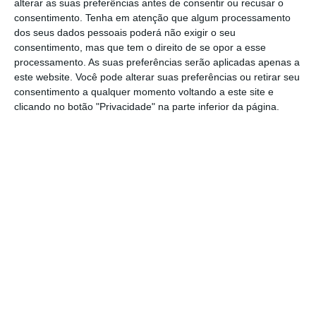
alterar as suas preferências antes de consentir ou recusar o
pela
North American publishing house Graphis,
consentimento.
Tenha em atenção que algum processamento
a
Silver
meda
l no
European Design Awards
e o
dos seus dados pessoais poderá não exigir o seu
Silver Pentaward na categoria de
“Luxury –
consentimento, mas que tem o direito de se opor a esse
processamento. As suas preferências serão aplicadas apenas a
Make-up, body care, beauty products”.
este website. Você pode alterar suas preferências ou retirar seu
consentimento a qualquer momento voltando a este site e
clicando no botão "Privacidade" na parte inferior da página.
E é na
flagship store
da Claus Porto que o
arquiteto João Mendes Ribeiro nos explica
como a arquitetura acrescenta, sem fazer
ruído, novos
layers
à própria arquitetura da
marca.