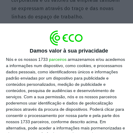
corporativa e os valores da empresa também
se expressam através do traço e das novas
linhas do espaço de trabalho.
Escolha o ECO como fonte
›
Escolher
preferida no Google
Damos valor à sua privacidade
Nós e os nossos 1733
parceiros
armazenamos e/ou acedemos
No Porto, no estúdio do
designer
que criou a
a informações num dispositivo, como cookies, e processamos
identidade visual da própria cidade, falamos
dados pessoais, como identificadores únicos e informações
de
design.
Eduardo Aires, que acrescentou um
padrão enviadas por um dispositivo para publicidade e
conteúdos personalizados, medição de publicidade e
ponto ao Porto, fala-nos de princípios mas
conteúdos, pesquisa de audiências e desenvolvimento de
também das atuais tendências aplicadas às
serviços.
Com a sua permissão, nós e os nossos parceiros
marcas. Um dos seus recentes projetos foi a
poderemos usar identificação e dados de geolocalização
precisos através da procura de dispositivos. Poderá clicar para
nova identidade visual da linha Musgo Real
consentir o processamento por nossa parte e pela parte dos
da Claus Porto, reconhecida com três prémios
nossos 1733 parceiros, conforme descrito acima. Em
internacionais: o
Graphis Gold award
atribuído
alternativa, pode aceder a informações mais pormenorizadas e