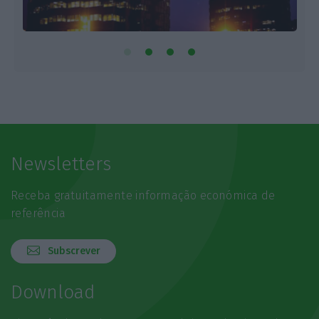
Newsletters
Receba gratuitamente informação económica de
referência
Subscrever
Download