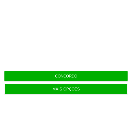
para o Estado
8:49
Notas da 2.ª fase e reapreciações saem hoje
8:22
Galp reclama “tratamento equitativo” após nova
taxa
CONCORDO
7:55
Portugueses compram mais de seis pares de
MAIS OPÇÕES
calçado por ano