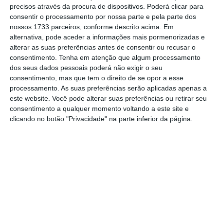
precisos através da procura de dispositivos. Poderá clicar para
O valor do resultado alcançado em Portugal
consentir o processamento por nossa parte e pela parte dos
“inclui os ganhos extraordinários com as
nossos 1733 parceiros, conforme descrito acima. Em
vendas da participação na
Viacer
(59,6
alternativa, pode aceder a informações mais pormenorizadas e
alterar as suas preferências antes de consentir ou recusar o
milhões no primeiro trimestre), da
BPI Gestão
consentimento.
Tenha em atenção que algum processamento
de Ativos
e
BPI GIF
(61,8 milhões no segundo
dos seus dados pessoais poderá não exigir o seu
trimestre e dos
negócios de
acquiring/TPA
e
consentimento, mas que tem o direito de se opor a esse
processamento. As suas preferências serão aplicadas apenas a
cartões
(total de 71,7 milhões no terceiro e
este website. Você pode alterar suas preferências ou retirar seu
quatro trimestres, respetivamente”, detalha
consentimento a qualquer momento voltando a este site e
ainda o comunicado.
clicando no botão "Privacidade" na parte inferior da página.
Angola, por seu lado, contribuiu para os
resultados com 73,2 milhões, valor que já
inclui “os impactos da reclassificação
contabilística do [Banco de Fomento Angola]
e da desvalorização do kwanza”.