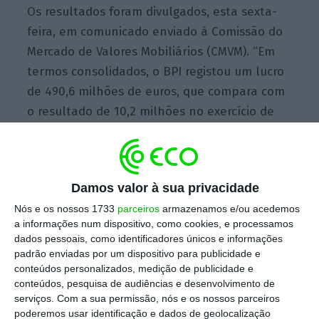
Os resultados foram divulgados, esta sexta-
feira, em comunicado enviado à Comissão do
Mercado de Valores Mobiliários (CMVM). “Em
termos consolidados, o BPI registou um lucro
de 490,6 milhões de euros, que compara com
o resultado de 10,2 milhões no exercício de
2017.
A atividade em Portugal contribuiu com
396,3 milhões de euros
(81% do total) para o
resultado consolidado”, pode ler-se no
Damos valor à sua privacidade
comunicado.
Nós e os nossos 1733
parceiros
armazenamos e/ou acedemos
a informações num dispositivo, como cookies, e processamos
dados pessoais, como identificadores únicos e informações
BPI e BCP “apanhados” pela nova lei dos grandes
padrão enviadas por um dispositivo para publicidade e
devedores
conteúdos personalizados, medição de publicidade e
conteúdos, pesquisa de audiências e desenvolvimento de
Ler Mais
serviços.
Com a sua permissão, nós e os nossos parceiros
poderemos usar identificação e dados de geolocalização