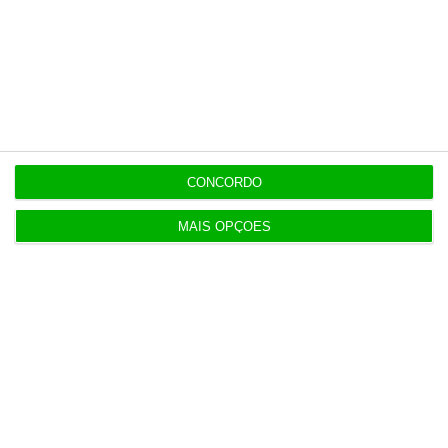
19:20
Amigo de Neves também fez obra para diretor
financeiro da PJ
19:14
CONCORDO
Fecho de fábrica de calçado em Gaia atira 54 para
desemprego
MAIS OPÇÕES
Populares
Serão os salários apenas a ponta de um