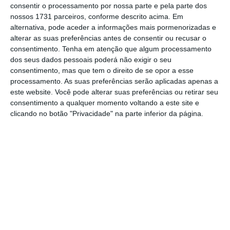
consentir o processamento por nossa parte e pela parte dos
sido marginal no decurso do primeiro ano do
nossos 1731 parceiros, conforme descrito acima. Em
teste”
, disse o ministro finlandês da Saúde,
alternativa, pode aceder a informações mais pormenorizadas e
alterar as suas preferências antes de consentir ou recusar o
Pirkko Matilla, citado pela
Reuters
. A
consentimento.
Tenha em atenção que algum processamento
conclusão ganha relevância numa altura em
dos seus dados pessoais poderá não exigir o seu
que cada vez mais vozes na Europa defendem
consentimento, mas que tem o direito de se opor a esse
processamento. As suas preferências serão aplicadas apenas a
este paradigma económico (que, apesar de
este website. Você pode alterar suas preferências ou retirar seu
não ser novo, só ganhou expressão
consentimento a qualquer momento voltando a este site e
internacional nos últimos anos).
clicando no botão "Privacidade" na parte inferior da página.
Salário para os desempregados? Na Finlândia já há
Ler Mais
O conceito do RBI dita que o Estado pague a
todos os cidadãos um rendimento básico, sem