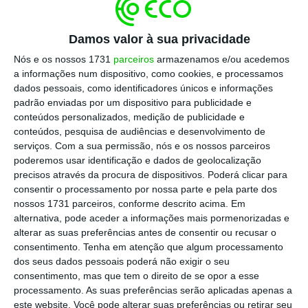
no âmbito do plano estratégico acordado
com Bruxelas aquando da recapitalização de
Damos valor à sua privacidade
cinco mil milhões de euros. Foram também
Nós e os nossos 1731
parceiros
armazenamos e/ou acedemos
encerradas 65 agências no último ano, em
a informações num dispositivo, como cookies, e processamos
linha com os 64 encerramentos registados
dados pessoais, como identificadores únicos e informações
em 2017.
padrão enviadas por um dispositivo para publicidade e
conteúdos personalizados, medição de publicidade e
conteúdos, pesquisa de audiências e desenvolvimento de
serviços.
Com a sua permissão, nós e os nossos parceiros
Paulo Macedo não vai ficar por aqui.
poderemos usar identificação e dados de geolocalização
Atualmente, o banco do Estado conta com
precisos através da procura de dispositivos. Poderá clicar para
consentir o processamento por nossa parte e pela parte dos
7.675 colaboradores e 522 balcões, mas tem
nossos 1731 parceiros, conforme descrito acima. Em
de chegar a 2021 com menos de 6.650
alternativa, pode aceder a informações mais pormenorizadas e
trabalhadores e entre 470 e 490 balcões.
Ou
alterar as suas preferências antes de consentir ou recusar o
consentimento.
Tenha em atenção que algum processamento
seja, vai ter de cortar mais 1.000 postos de
dos seus dados pessoais poderá não exigir o seu
trabalho e entre três a cinco dezenas agências
consentimento, mas que tem o direito de se opor a esse
até lá
.
Ainda há 180 milhões de euros para
processamento. As suas preferências serão aplicadas apenas a
este website. Você pode alterar suas preferências ou retirar seu