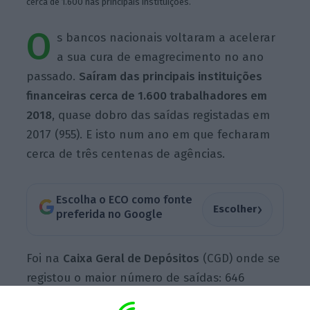
cerca de 1.600 nas principais instituições.
O
s bancos nacionais voltaram a acelerar
a sua cura de emagrecimento no ano
passado.
Saíram das principais instituições
financeiras cerca de 1.600 trabalhadores em
2018
, quase dobro das saídas registadas em
2017 (955). E isto num ano em que fecharam
cerca de três centenas de agências.
Escolha o ECO como fonte
›
Escolher
preferida no Google
Foi na
Caixa Geral de Depósitos
(CGD) onde se
registou o maior número de saídas: 646
trabalhadores abandonaram o banco público