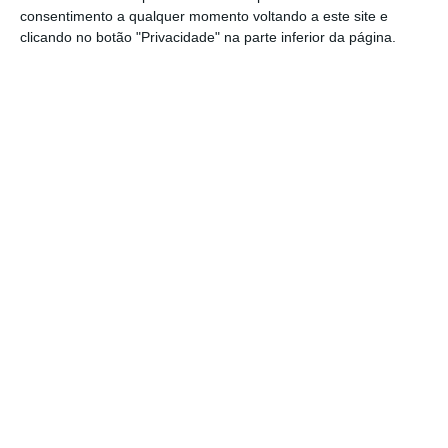
fazer face a reformas e pré-reformas nos
consentimento a qualquer momento voltando a este site e
próximos anos, garantiu o presidente da CGD
clicando no botão "Privacidade" na parte inferior da página.
na última conferência de resultados
.
Lucros do Santander Totta sobem 15% para 500
milhões
Ler Mais
No
Novo Banco,
cuja reestruturação também
acelerou no ano passado, António Ramalho
disse que saíram cerca de 450 funcionários
em 2018. Trabalhavam 5.093 trabalhadores
no banco detido pelo Lone Star (75%) e
Fundo de Resolução (25%) no final do ano
passado.