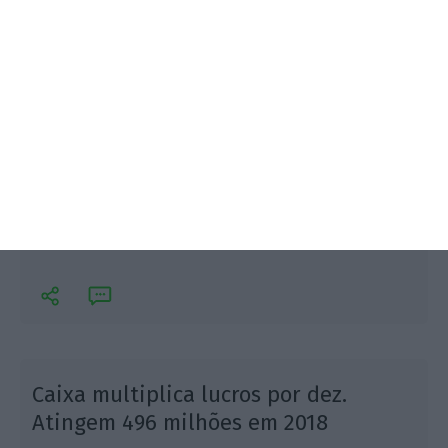
Foi o último ano com Vieira Monteiro como líder do
banco. Santander Totta, agora com Pedro Castro e
Almeida como CEO, aumentou lucros em 14,5% para
500 milhões de euros em 2018.
Caixa multiplica lucros por dez.
Atingem 496 milhões em 2018