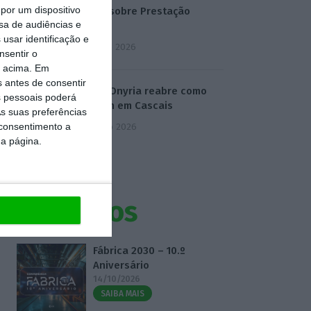
por um dispositivo
mentir sobre Prestação
sa de audiências e
Única
usar identificação e
5 Agosto 2026
nsentir o
o acima. Em
s antes de consentir
Antigo Onyria reabre como
 pessoais poderá
Kimpton em Cascais
s suas preferências
 consentimento a
6 Agosto 2026
da página.
Eventos
Fábrica 2030 – 10.º
Aniversário
14/10/2026
SAIBA MAIS