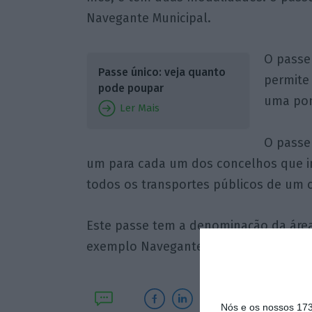
Navegante Municipal.
O passe
Passe único: veja quanto
permite 
pode poupar
uma pon
Ler Mais
O passe
um para cada um dos concelhos que in
todos os transportes públicos de um 
Este passe tem a denominação da área 
exemplo Navegante Lisboa, Navegante S
Nós e os nossos 17