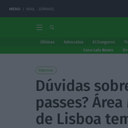
MENU
MAIL
JORNAIS
Últimas
Advocatus
ECOseguros
T
Caso Luís Neves
Or
Empresas
Dúvidas sobr
passes? Área
de Lisboa te