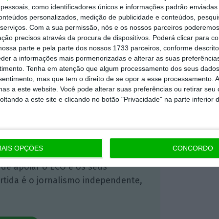
essoais, como identificadores únicos e informações padrão enviadas 
conteúdos personalizados, medição de publicidade e conteúdos, pesqui
serviços.
Com a sua permissão, nós e os nossos parceiros poderemos 
 ECO Premium
ção precisos através da procura de dispositivos. Poderá clicar para co
ossa parte e pela parte dos nossos 1733 parceiros, conforme descrit
eder a informações mais pormenorizadas e alterar as suas preferência
mação é mais importante do que
timento.
Tenha em atenção que algum processamento dos seus dados
nsentimento, mas que tem o direito de se opor a esse processamento. A
dependente e rigoroso.
as a este website. Você pode alterar suas preferências ou retirar seu
tando a este site e clicando no botão "Privacidade" na parte inferior 
Premium e tenha acesso a notícias
nta, às reportagens e especiais que
ória.
AIS OPÇÕES
CONCORDO
 de apoiar o ECO e os seus
artida é o jornalismo independente,