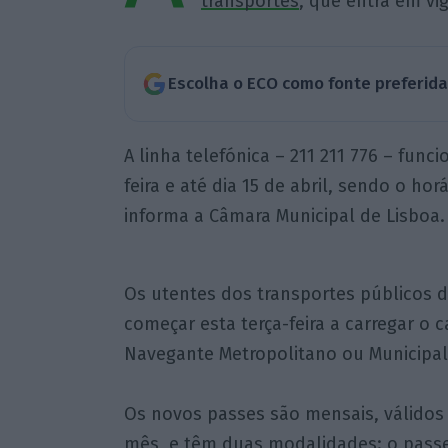
transportes
, que entra em vi
Escolha o ECO como fonte preferid
A linha telefónica – 211 211 776 – funci
feira e até dia 15 de abril, sendo o ho
informa a Câmara Municipal de Lisboa.
Os utentes dos transportes públicos 
começar esta terça-feira a carregar o 
Navegante Metropolitano ou Municipal, v
Os novos passes são mensais, válidos 
mês, e têm duas modalidades: o pass