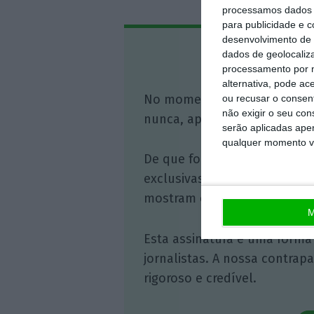
processamos dados p
para publicidade e 
desenvolvimento de 
Assine o
dados de geolocaliza
processamento por n
alternativa, pode ac
No momento em que a infor
ou recusar o consen
não exigir o seu co
nunca, apoie o jornalismo in
serão aplicadas apen
qualquer momento vol
De que forma? Assine o ECO 
exclusivas, à opinião que co
mostram o outro lado da hist
M
Esta assinatura é uma forma
jornalistas. A nossa contrap
rigoroso e credível.