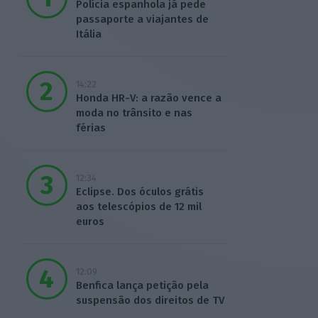
Polícia espanhola já pede
passaporte a viajantes de
Itália
14:22
Honda HR-V: a razão vence a
moda no trânsito e nas
férias
12:34
Eclipse. Dos óculos grátis
aos telescópios de 12 mil
euros
12:09
Benfica lança petição pela
suspensão dos direitos de TV