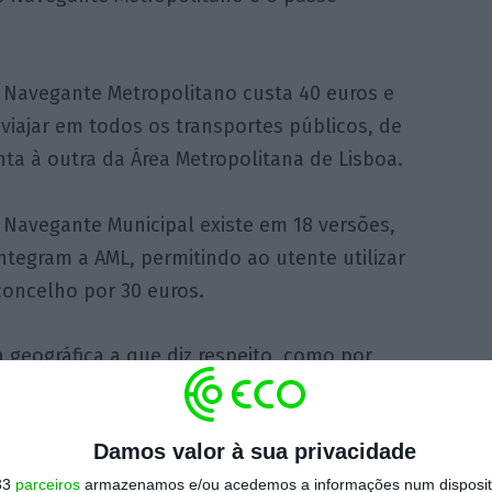
 Navegante Metropolitano custa 40 euros e
viajar em todos os transportes públicos, de
ta à outra da Área Metropolitana de Lisboa.
 Navegante Municipal existe em 18 versões,
tegram a AML, permitindo ao utente utilizar
concelho por 30 euros.
geográfica a que diz respeito, como por
intra ou Navegante Vila Franca de Xira
Damos valor à sua privacidade
https://eco.sapo.pt/2019/03/26/area-metropolitana-de-lisboa-com-linha-telefonica-de-apoio-para-novos-passes/
Copiar
33
parceiros
armazenamos e/ou acedemos a informações num dispositi