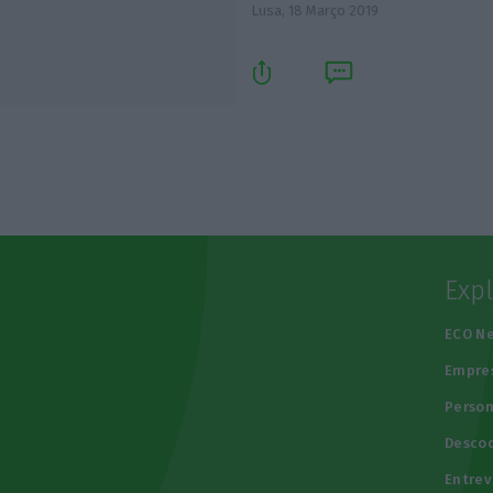
Lusa,
18 Março 2019
Exp
e
ECO N
Empre
Person
Descod
Entrev