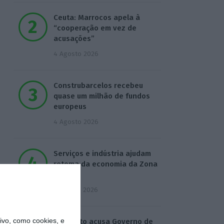
Ceuta: Marrocos apela à
“cooperação em vez de
acusações”
4 Agosto 2026
Construbarcelos recebeu
quase um milhão de fundos
europeus
4 Agosto 2026
Serviços e indústria ajudam
retoma da economia da Zona
Euro
5 Agosto 2026
vo, como cookies, e
Sindicato acusa Governo de