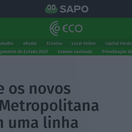
rabalho
eRadar
EContas
Local Online
Capital Verde
çamento do Estado 2027
Exames nacionais
Privatização d
e os novos
 Metropolitana
m uma linha