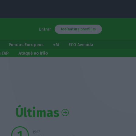
Entrar
Assinatura premium
Fundos Europeus
+M
ECO Avenida
a TAP
Ataque ao Irão
Últimas
15:17