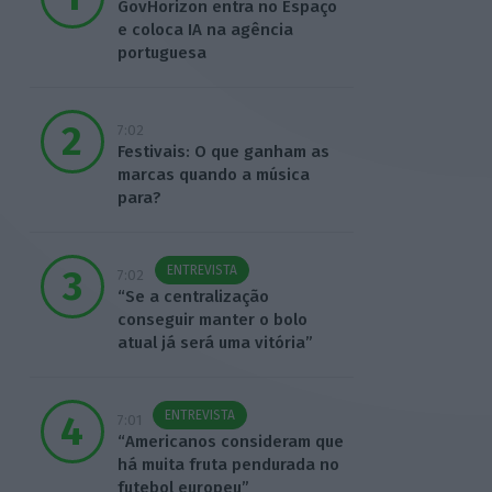
GovHorizon entra no Espaço
e coloca IA na agência
portuguesa
7:02
Festivais: O que ganham as
marcas quando a música
para?
ENTREVISTA
7:02
“Se a centralização
conseguir manter o bolo
atual já será uma vitória”
ENTREVISTA
7:01
“Americanos consideram que
há muita fruta pendurada no
futebol europeu”