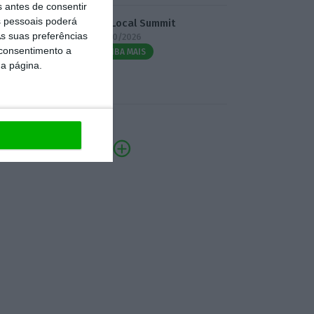
s antes de consentir
 pessoais poderá
3.º Local Summit
s suas preferências
07/10/2026
 consentimento a
SAIBA MAIS
da página.