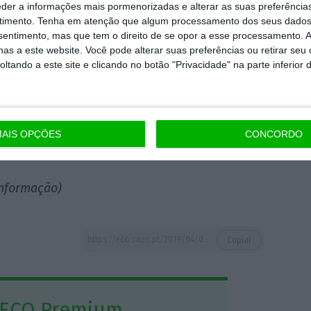
eder a informações mais pormenorizadas e alterar as suas preferência
timento.
Tenha em atenção que algum processamento dos seus dados
nsentimento, mas que tem o direito de se opor a esse processamento. A
t sem acordo, o FMI está disponível para
as a este website. Você pode alterar suas preferências ou retirar seu
postos para ajudar todos os nossos
tando a este site e clicando no botão "Privacidade" na parte inferior 
enso que o melhor para eles é serem eles a
 a solução menos danosa e mais consensual
ecisão certa. Seria o melhor. Mas estamos
AIS OPÇÕES
CONCORDO
ematou.
informação)
https://eco.sapo.pt/2019/04/04/portugal-nao-esta-inteiramente-protegido-do-brexit-diz-christine-largarde/
Copiar
 ECO Premium