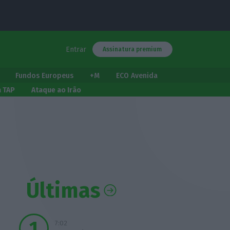
Entrar
Assinatura premium
Fundos Europeus
+M
ECO Avenida
a TAP
Ataque ao Irão
Últimas
7:02