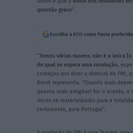
Unido e que a
vinda dos residentes br
questão grave”.
Escolha o ECO como fonte preferid
“
Temos várias nuvens, não é a única [o
da qual se espera uma resolução
, esp
começou por dizer a diretora do FMI,
Brexit representa. “Quanto mais depre
quanto mais amigável for o acordo, e 
riscos se materializarão para a totali
certamente, para Portugal”.
A avaliação do FMI é que “haverá más 