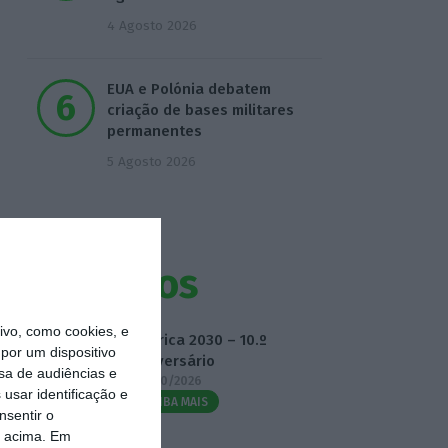
4 Agosto 2026
EUA e Polónia debatem
criação de bases militares
permanentes
5 Agosto 2026
Eventos
vo, como cookies, e
Fábrica 2030 – 10.º
por um dispositivo
Aniversário
sa de audiências e
14/10/2026
usar identificação e
SAIBA MAIS
nsentir o
o acima. Em