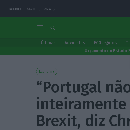
MENU
MAIL
JORNAIS
Últimas
Advocatus
ECOseguros
T
Orçamento do Estado 
Economia
“Portugal não
inteiramente
Brexit, diz Ch