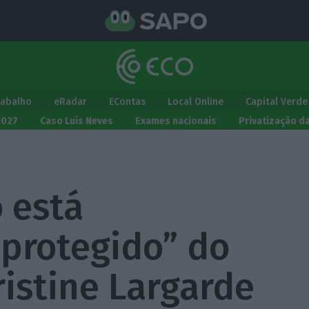
rabalho
eRadar
EContas
Local Online
Capital Verde
2027
Caso Luís Neves
Exames nacionais
Privatização d
 está
 protegido” do
ristine Largarde