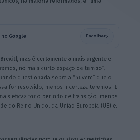
itânicos, na maioria reformados, é “uma
›
a no Google
Escolher
 Brexit], mas é certamente a mais urgente e
eremos, no mais curto espaço de tempo”,
 quando questionada sobre a “nuvem” que o
ssa for resolvido, menos incerteza teremos. E
mais eficaz for o período de transição, menos
dade do Reino Unido, da União Europeia (UE) e,
consequências porque quaisquer restrições