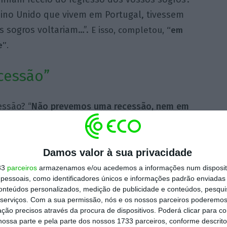
ino Unido que vivem em Portugal, tivessem
s sogros voltariam…”.
E isso, completou,
“em
e”
.
cessão”
essão? “
Não prevemos uma recessão, nem em
 que quantas mais nuvens se abrirem, mais
as estaremos e reveremos mais em baixa as
a do FMI.
Damos valor à sua privacidade
33
parceiros
armazenamos e/ou acedemos a informações num dispositi
essoais, como identificadores únicos e informações padrão enviadas 
tor do comércio
porque as
tensões
conteúdos personalizados, medição de publicidade e conteúdos, pesqui
a China
estão claramente a ser resolvidas,
serviços.
Com a sua permissão, nós e os nossos parceiros poderemos 
ção precisos através da procura de dispositivos. Poderá clicar para co
 satisfação e brevidade. Mas há progressos
ossa parte e pela parte dos nossos 1733 parceiros, conforme descrit