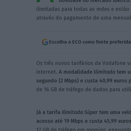
novidade no mercado ibérico.
ilimitadas para todas as redes e estão 
através do pagamento de uma mensali
Escolha o ECO como fonte preferid
Os três novos tarifários da Vodafone v
internet.
A modalidade I
limitada
tem um
segundo (2 Mbps) e custa 40,99 euros 
de 16 GB de tráfego de dados para util
Já a tarifa
Ilimitada Súper
tem uma velo
acesso até 19 Mbps e custa 45,99 euro
17 GB de tráfego em
roaming
, enquant