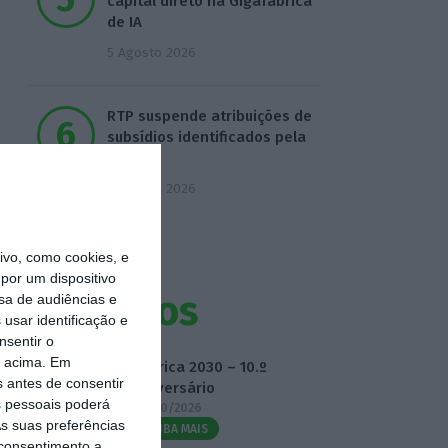
capital direto na Gigafábrica
de IA
5 Agosto 2026
RTP suspende atribuições de
subsídios identificados pela
IGF
5 Agosto 2026
vo, como cookies, e
por um dispositivo
Eventos
sa de audiências e
usar identificação e
nsentir o
o acima. Em
Fábrica 2030 – 10.º
s antes de consentir
Aniversário
 pessoais poderá
14/10/2026
s suas preferências
SAIBA MAIS
 consentimento a