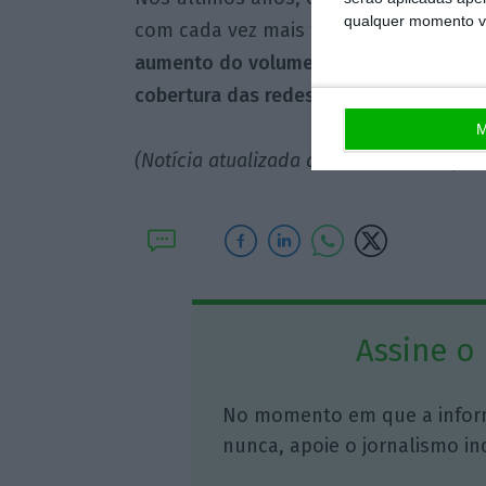
qualquer momento vol
com cada vez mais tráfego de dados 
aumento do volume de tráfego com a e
cobertura das redes de nova geração.
M
(Notícia atualizada às 16h36 com respos
Assine o
No momento em que a infor
nunca, apoie o jornalismo in