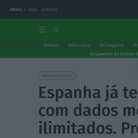
MENU
MAIL
JORNAIS
Últimas
Advocatus
ECOseguros
T
Orçamento do Estado 
Telecomunicações
Espanha já te
com dados m
ilimitados. 