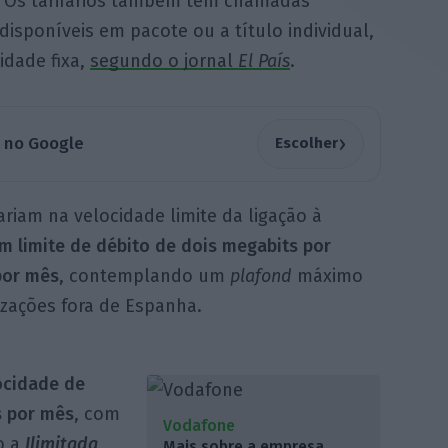
Os tarifários também têm chamadas
disponíveis em pacote ou a título individual,
dade fixa,
segundo o jornal
El País
.
›
a no Google
Escolher
ariam na velocidade limite da ligação à
 limite de débito de dois megabits por
por mês
, contemplando um
plafond
máximo
izações fora de Espanha.
cidade de
s por mês
, com
Vodafone
o a
Ilimitada
Mais sobre a empresa