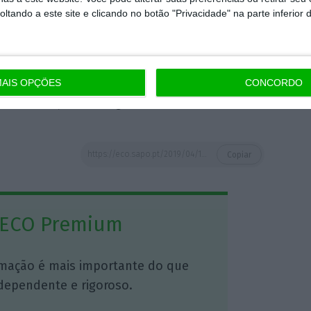
tando a este site e clicando no botão "Privacidade" na parte inferior 
móveis.
É a resposta das operadoras ao
volução da economia digital e do alargar da
AIS OPÇÕES
CONCORDO
ta da Vodafone Portugal)
https://eco.sapo.pt/2019/04/10/espanha-ja-tem-tarifarios-com-dados-moveis-ilimitados-precos-comecam-nos-40-euros-por-mes/
Copiar
 ECO Premium
mação é mais importante do que
dependente e rigoroso.