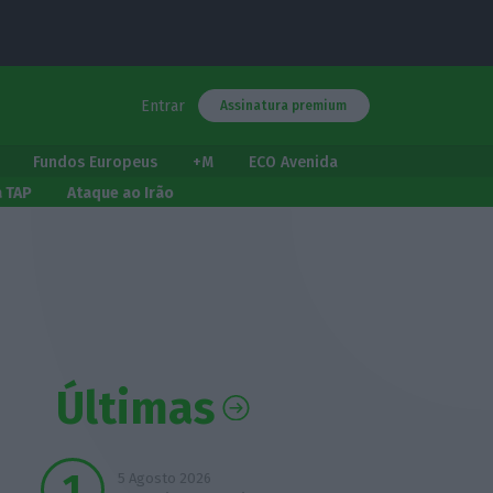
Entrar
Assinatura premium
Fundos Europeus
+M
ECO Avenida
a TAP
Ataque ao Irão
Últimas
5 Agosto 2026