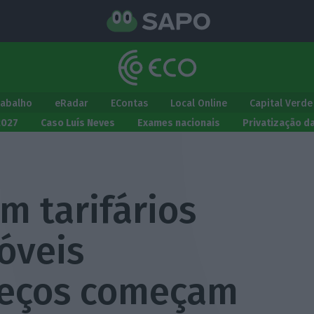
rabalho
eRadar
EContas
Local Online
Capital Verde
2027
Caso Luís Neves
Exames nacionais
Privatização d
m tarifários
óveis
Preços começam