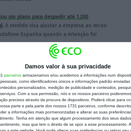
ou um plano para despedir até 1.200
l
.
A medida visa ajustar a empresa ao recuo
 Vodafone Espanha quando a intenção foi
ontactou a Vodafone Portugal para saber se
Damos valor à sua privacidade
sa também está a desenvolver uma oferta
31
parceiros
armazenamos e/ou acedemos a informações num dispositi
l com tarifários ilimitados. Mas a empresa
essoais, como identificadores únicos e informações padrão enviadas 
esa respondeu que “cada mercado do grupo
conteúdos personalizados, medição de publicidade e conteúdos, pesqui
serviços.
Com a sua permissão, nós e os nossos parceiros poderemos 
e segue a sua própria estratégia de
pricing
,
ção precisos através da procura de dispositivos. Poderá clicar para co
e o anúncio efetuado em Espanha em nada
ossa parte e pela parte dos nossos 1731 parceiros, conforme descrit
eder a informações mais pormenorizadas e alterar as suas preferência
timento.
Tenha em atenção que algum processamento dos seus dados
nsentimento, mas que tem o direito de se opor a esse processamento. A
municações tem lançado ofertas comerciais
as a este website. Você pode alterar suas preferências ou retirar seu