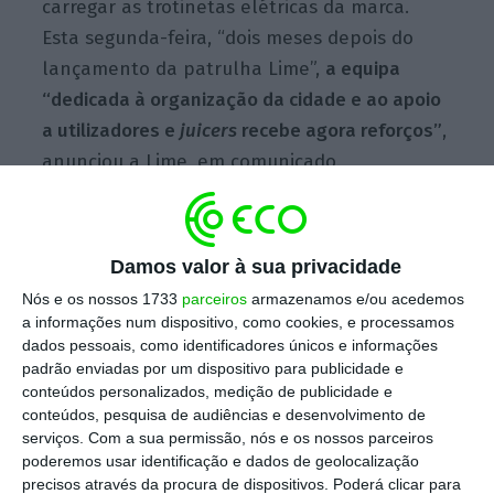
carregar as trotinetas elétricas da marca.
Esta segunda-feira, “dois meses depois do
lançamento da patrulha Lime”,
a equipa
“dedicada à organização da cidade e ao apoio
a utilizadores e
juicers
recebe agora reforços”
,
anunciou a Lime, em comunicado.
“A marca irá disponibilizar algumas bicicletas
Damos valor à sua privacidade
com carrinha atrás, capazes de transportar
Nós e os nossos 1733
parceiros
armazenamos e/ou acedemos
várias trotinetes em simultâneo, que apoiarão
a informações num dispositivo, como cookies, e processamos
a equipa que atua durante 24 horas nas
dados pessoais, como identificadores únicos e informações
principais artérias da cidade de Lisboa
e em
padrão enviadas por um dispositivo para publicidade e
conteúdos personalizados, medição de publicidade e
zonas mais movimentadas ou onde os
conteúdos, pesquisa de audiências e desenvolvimento de
passeios são mais estreitos, procurando
serviços.
Com a sua permissão, nós e os nossos parceiros
estacionar adequadamente trotinetes
poderemos usar identificação e dados de geolocalização
precisos através da procura de dispositivos. Poderá clicar para
deixadas em locais inadequados”, lê-se na