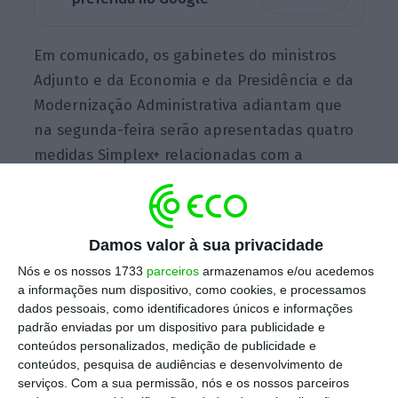
Em comunicado, os gabinetes do ministros
Adjunto e da Economia e da Presidência e da
Modernização Administrativa adiantam que
na segunda-feira serão apresentadas quatro
medidas Simplex+ relacionadas com a
fiscalização de agentes económicos.
Damos valor à sua privacidade
A
“fiscalização de uma só vez”, “eventos
fiscalizados de uma só vez”, “+ fichas técnicas
Nós e os nossos 1733
parceiros
armazenamos e/ou acedemos
a informações num dispositivo, como cookies, e processamos
de fiscalização” e “selo ASAE” são as quatro
dados pessoais, como identificadores únicos e informações
medidas que serão apresentadas
num evento
padrão enviadas por um dispositivo para publicidade e
onde estarão presentes o ministro Adjunto e
conteúdos personalizados, medição de publicidade e
conteúdos, pesquisa de audiências e desenvolvimento de
da Economia, Pedro Siza Vieira, e os
serviços.
Com a sua permissão, nós e os nossos parceiros
secretários de Estado da Defesa do