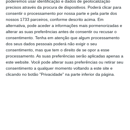
poderemos usar identificação e dados de geolocalização
Consumidor, João Torres, e de Estado Adjunto
precisos através da procura de dispositivos. Poderá clicar para
consentir o processamento por nossa parte e pela parte dos
e da Modernização Administrativa, Luís Goes
nossos 1733 parceiros, conforme descrito acima. Em
Pinheiro.
alternativa, pode aceder a informações mais pormenorizadas e
alterar as suas preferências antes de consentir ou recusar o
consentimento.
Tenha em atenção que algum processamento
O
“Selo ASAE”, que é uma marca distintiva
dos seus dados pessoais poderá não exigir o seu
colocada nos estabelecimentos inspecionados
consentimento, mas que tem o direito de se opor a esse
pela Autoridade de Segurança Alimentar e
processamento. As suas preferências serão aplicadas apenas a
este website. Você pode alterar suas preferências ou retirar seu
Económica (ASAE)
nos quais não tenham sido
consentimento a qualquer momento voltando a este site e
detetadas infrações, contou com o apoio da
clicando no botão "Privacidade" na parte inferior da página.
AHRESP – Associação da Hotelaria,
Restauração e Similares de Portugal, refere o
Governo.
“Este é um projeto-piloto que será testado na
área da restauração, tendo por objetivo
estimular o cumprimento da legislação,