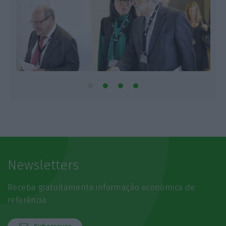
Newsletters
Receba gratuitamente informação económica de
referência