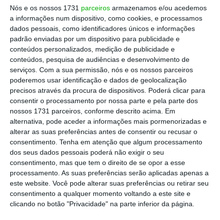
Nós e os nossos 1731
parceiros
armazenamos e/ou acedemos
Ler Mais
a informações num dispositivo, como cookies, e processamos
dados pessoais, como identificadores únicos e informações
padrão enviadas por um dispositivo para publicidade e
Este é o segundo ponto que será discutido: a
conteúdos personalizados, medição de publicidade e
aplicação dos resultados.
Além da
conteúdos, pesquisa de audiências e desenvolvimento de
serviços.
Com a sua permissão, nós e os nossos parceiros
remuneração dos acionistas, a EDP quer usar
poderemos usar identificação e dados de geolocalização
os lucros para expandir o negócio
precisos através da procura de dispositivos. Poderá clicar para
(especialmente focado nas renováveis) e
consentir o processamento por nossa parte e pela parte dos
nossos 1731 parceiros, conforme descrito acima. Em
diminuir dívida
, em linha com a estratégia já
alternativa, pode aceder a informações mais pormenorizadas e
em curso.
alterar as suas preferências antes de consentir ou recusar o
consentimento.
Tenha em atenção que algum processamento
A recompra de ações
dos seus dados pessoais poderá não exigir o seu
consentimento, mas que tem o direito de se opor a esse
pedida por Elliott e o
processamento. As suas preferências serão aplicadas apenas a
salário de Mexia
este website. Você pode alterar suas preferências ou retirar seu
consentimento a qualquer momento voltando a este site e
clicando no botão "Privacidade" na parte inferior da página.
“Proceder à apreciação geral da