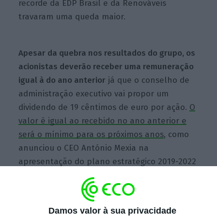
recorde da EDP Brasil e da Renováveis
travaram uma queda maior.
Apesar da quebra nos resultados do grupo, os
acionistas deverão receber uma remuneração
igual à do ano anterior
já que o conselho de
administração executivo vai propor um
dividendo de 19 cêntimos de euro por ação.
O
valor é igual ao recebido no ano anterior e
será o mínimo para os próximos anos
, como
anunciou o CEO António Mexia na
apresentação do plano estratégico 2019-2022
da empresa.
Lucros, Elliott e OPA. As três variáveis do Plano
Damos valor à sua privacidade
Mexia