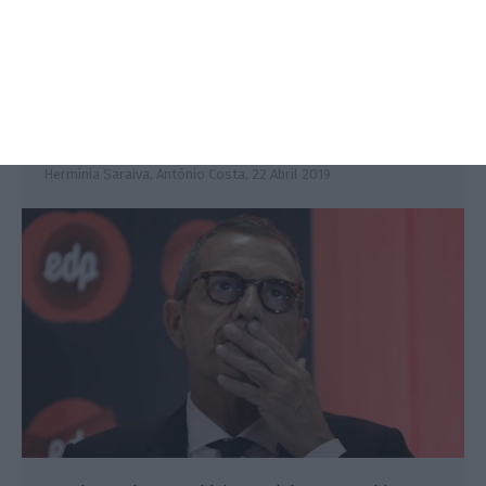
CTG deixa cair OPA sem fim do
limite aos direitos de voto
Hermínia Saraiva, António Costa,
22 Abril 2019