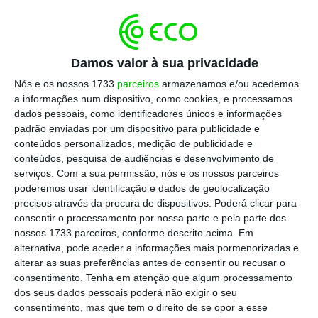
pensionistas) e aqueles que tenham
contabilidade organizada. Esses últimos
tiveram à sua disposição a opção de
Damos valor à sua privacidade
continuar a entregar a declaração de
rendimentos anualmente,
o que foi escolhido
Nós e os nossos 1733
parceiros
armazenamos e/ou acedemos
a informações num dispositivo, como cookies, e processamos
pela grande maioria dos portugueses nessas
dados pessoais, como identificadores únicos e informações
condições
.
padrão enviadas por um dispositivo para publicidade e
conteúdos personalizados, medição de publicidade e
conteúdos, pesquisa de audiências e desenvolvimento de
serviços.
Com a sua permissão, nós e os nossos parceiros
Fim da isenção nos recibos verdes apanha oito mil
poderemos usar identificação e dados de geolocalização
pessoas
precisos através da procura de dispositivos. Poderá clicar para
Ler Mais
consentir o processamento por nossa parte e pela parte dos
nossos 1733 parceiros, conforme descrito acima. Em
alternativa, pode aceder a informações mais pormenorizadas e
De acordo com a secretária de Estado da
alterar as suas preferências antes de consentir ou recusar o
consentimento.
Tenha em atenção que algum processamento
Segurança Social,
a introdução de declarações
dos seus dados pessoais poderá não exigir o seu
trimestrais serviu para “aproximar o
consentimento, mas que tem o direito de se opor a esse