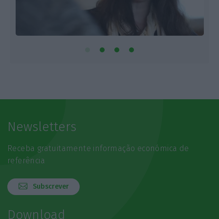
Newsletters
Receba gratuitamente informação económica de
referência
Subscrever
Download