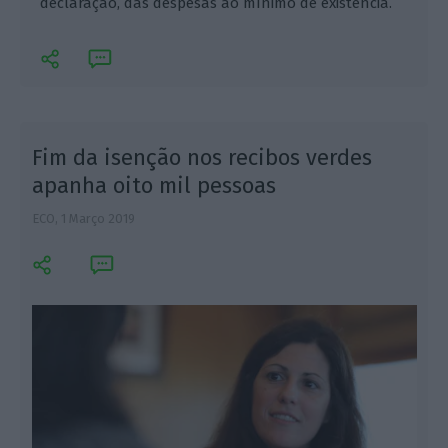
declaração, das despesas ao mínimo de existência.
Fim da isenção nos recibos verdes
apanha oito mil pessoas
ECO,
1 Março 2019
I