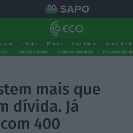
rabalho
eRadar
EContas
Local Online
Capital Verde
2027
Caso Luís Neves
Exames nacionais
Privatização d
estem mais que
 dívida. Já
 com 400