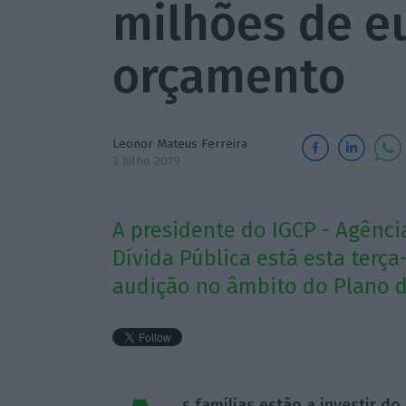
milhões de e
orçamento
Leonor Mateus Ferreira
2 Julho 2019
A presidente do IGCP - Agênci
Dívida Pública está esta terç
audição no âmbito do Plano d
s famílias estão a investir d