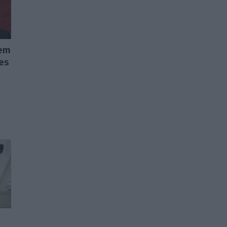
 em
ões