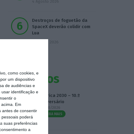
4 Agosto 2026
Destroços de foguetão da
SpaceX deverão colidir com
Lua
5 Agosto 2026
vo, como cookies, e
Eventos
por um dispositivo
sa de audiências e
usar identificação e
Fábrica 2030 – 10.º
nsentir o
Aniversário
o acima. Em
14/10/2026
s antes de consentir
SAIBA MAIS
 pessoais poderá
s suas preferências
 consentimento a