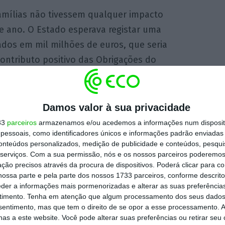
famílias não tivessem qualquer impacto
e ano. O Estado esperava registar uma
cados em mil milhões de euros, que seria
tributo positivo das Obrigações do
).
a Casalinho aos deputados, o impacto é, para
Damos valor à sua privacidade
pois, apesar da entrada de 400 milhões
33
parceiros
armazenamos e/ou acedemos a informações num dispositi
essoais, como identificadores únicos e informações padrão enviadas 
m OTRV ainda não entraram nos cofres do
conteúdos personalizados, medição de publicidade e conteúdos, pesqui
e o plano de lançar nova emissão destas
serviços.
Com a sua permissão, nós e os nossos parceiros poderemos 
aforradores continua em curso.
ção precisos através da procura de dispositivos. Poderá clicar para co
ossa parte e pela parte dos nossos 1733 parceiros, conforme descrit
eder a informações mais pormenorizadas e alterar as suas preferência
ma pequena parte das formas de
timento.
Tenha em atenção que algum processamento dos seus dados
nsentimento, mas que tem o direito de se opor a esse processamento. A
 principalmente a colocações de obrigações
as a este website. Você pode alterar suas preferências ou retirar seu