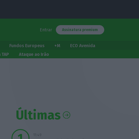
Entrar
Assinatura premium
Fundos Europeus
+M
ECO Avenida
a TAP
Ataque ao Irão
Últimas
11:49