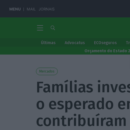
MENU
MAIL
JORNAIS
Últimas
Advocatus
ECOseguros
T
Orçamento do Estado 
Mercados
Famílias inv
o esperado em
contribuíram