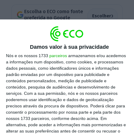
Escolha o ECO como fonte
›
Escolher
preferida no Google
Perceba, nesta infografia, o que está em
causa no cartel da banca, quais os bancos
Damos valor à sua privacidade
envolvidos e as multas que cada um terá de
Nós e os nossos 1733
parceiros
armazenamos e/ou acedemos
pagar por lesarem os consumidores.
a informações num dispositivo, como cookies, e processamos
dados pessoais, como identificadores únicos e informações
padrão enviadas por um dispositivo para publicidade e
conteúdos personalizados, medição de publicidade e
conteúdos, pesquisa de audiências e desenvolvimento de
serviços.
Com a sua permissão, nós e os nossos parceiros
poderemos usar identificação e dados de geolocalização
precisos através da procura de dispositivos. Poderá clicar para
consentir o processamento por nossa parte e pela parte dos
nossos 1733 parceiros, conforme descrito acima. Em
alternativa, pode aceder a informações mais pormenorizadas e
alterar as suas preferências antes de consentir ou recusar o