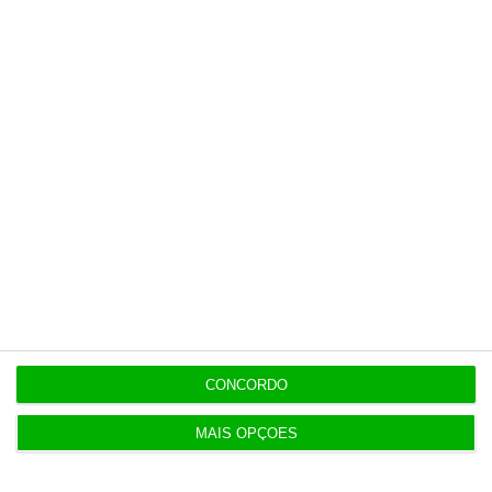
9:21
Cerca de 30 concelhos em perigo máximo de
incêndio
ENTREVISTA
9:13
As escolhas de… Francisco de Mendonça Tavares
Populares
CONCORDO
Transparência salarial: guia prático em quatro
fases
MAIS OPÇÕES
7 Agosto 2026