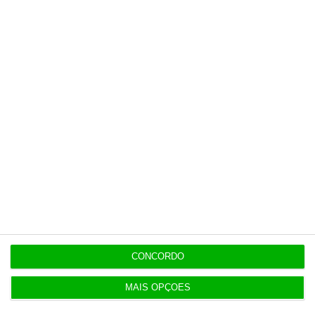
Últimas
9:32
Classe média absorveu maioria dos apoios do E-
Lar
9:00
Cada euro de impostos da cerveja gera 37 euros
para o Estado
8:49
Notas da 2.ª fase e reapreciações saem hoje
CONCORDO
8:22
MAIS OPÇÕES
Galp reclama “tratamento equitativo” após nova
taxa