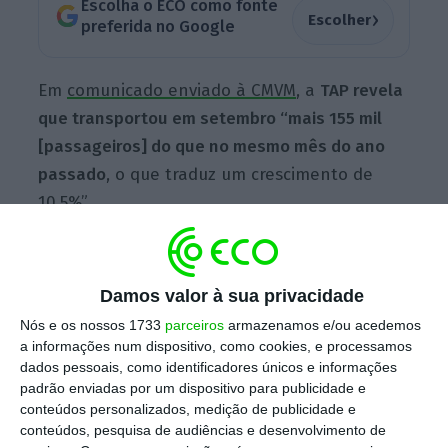
Escolha o ECO como fonte
›
Escolher
preferida no Google
Em
comunicado enviado à CMVM
, a
TAP revela
que transportou em setembro “mais 155 mil
[passageiros] do que no mesmo mês do ano
passado
, o que traduz um crescimento de
10,5%”.
“Destaca-se setembro foi o primeiro mês no
Damos valor à sua privacidade
ano em que o mercado do Brasil teve receita
Nós e os nossos 1733
parceiros
armazenamos e/ou acedemos
maior que o ano passado”, acrescenta,
a informações num dispositivo, como cookies, e processamos
salientando que “os maiores crescimentos
dados pessoais, como identificadores únicos e informações
absolutos registaram-se nas rotas dos
padrão enviadas por um dispositivo para publicidade e
conteúdos personalizados, medição de publicidade e
Estados Unidos da América, com mais 30 mil
conteúdos, pesquisa de audiências e desenvolvimento de
passageiros que em setembro do ano