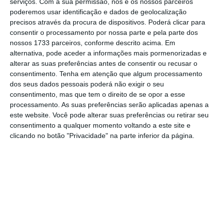
serviços.
Com a sua permissão, nós e os nossos parceiros
passado, Brasil (mais 9.620 passageiros), Cabo
poderemos usar identificação e dados de geolocalização
precisos através da procura de dispositivos. Poderá clicar para
Verde (mais 5.508), Angola (mais 3 mil) e
consentir o processamento por nossa parte e pela parte dos
Canadá (mais 2.135)”.
nossos 1733 parceiros, conforme descrito acima. Em
alternativa, pode aceder a informações mais pormenorizadas e
alterar as suas preferências antes de consentir ou recusar o
"Estes números confirmam a
consentimento.
Tenha em atenção que algum processamento
consolidação da recuperação que a
dos seus dados pessoais poderá não exigir o seu
TAP tem registado a partir do
consentimento, mas que tem o direito de se opor a esse
processamento. As suas preferências serão aplicadas apenas a
segundo trimestre.”
este website. Você pode alterar suas preferências ou retirar seu
TAP
consentimento a qualquer momento voltando a este site e
clicando no botão "Privacidade" na parte inferior da página.
“
No acumulado de 2019, de janeiro a setembro,
a companhia já transportou quase 13 milhões
de passageiros
– 12,9 milhões -, um aumento
de 868 mil, ou 7,2%, face ao período
homólogo de 2018″, diz o mesmo comunicado.