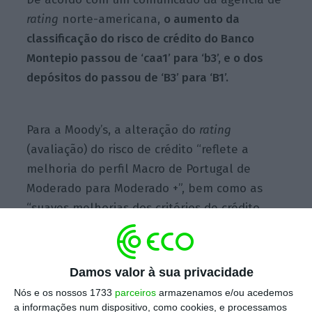
rating
norte-americana,
o aumento da
classificação do risco de crédito do Banco
Montepio passou de ‘caa1’ para ‘b3’, e o dos
depósitos do passou de ‘B3’ para ‘B1’.
Para a Moody’s, a alteração do
rating
(avaliação) do risco de crédito “reflete a
melhoria do perfil Macro de Portugal de
Moderado para Moderado +”, bem como as
“suaves melhorias dos critérios de crédito,
como resultado da implementação do plano
de transformação 2018-2021”.
Damos valor à sua privacidade
Moody’s sobe rating da CGD, BCP, Santander Totta e
Nós e os nossos 1733
parceiros
armazenamos e/ou acedemos
NB
a informações num dispositivo, como cookies, e processamos