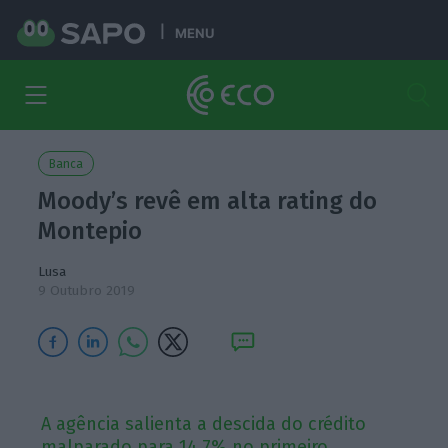
MENU
Banca
Moody’s revê em alta rating do
Montepio
Lusa
9 Outubro 2019
A agência salienta a descida do crédito
malparado para 14,7% no primeiro