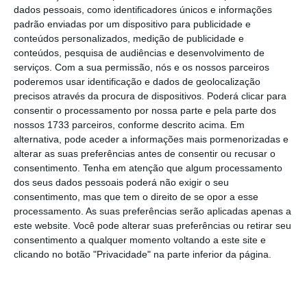
dados pessoais, como identificadores únicos e informações
Ler Mais
padrão enviadas por um dispositivo para publicidade e
conteúdos personalizados, medição de publicidade e
conteúdos, pesquisa de audiências e desenvolvimento de
A agência salienta a descida do crédito
serviços.
Com a sua permissão, nós e os nossos parceiros
malparado para 14,7% no primeiro semestre
poderemos usar identificação e dados de geolocalização
deste ano
(de 15,8% no período homólogo de
precisos através da procura de dispositivos. Poderá clicar para
consentir o processamento por nossa parte e pela parte dos
2018), resultado de uma venda de carteira de
nossos 1733 parceiros, conforme descrito acima. Em
crédito de 239 milhões de euros e um
write-
alternativa, pode aceder a informações mais pormenorizadas e
off
de 150 milhões.
alterar as suas preferências antes de consentir ou recusar o
consentimento.
Tenha em atenção que algum processamento
dos seus dados pessoais poderá não exigir o seu
“Adicionalmente, o banco vendeu uma
consentimento, mas que tem o direito de se opor a esse
carteira de 321 milhões de euros em julho, o
processamento. As suas preferências serão aplicadas apenas a
este website. Você pode alterar suas preferências ou retirar seu
que resultou num rácio de crédito malparado
consentimento a qualquer momento voltando a este site e
pro forma
de 12,9% em junho de 2019″, nota a
clicando no botão "Privacidade" na parte inferior da página.
agência, que no entanto classifica de
“relativamente lenta” a redução de
malparado no banco.