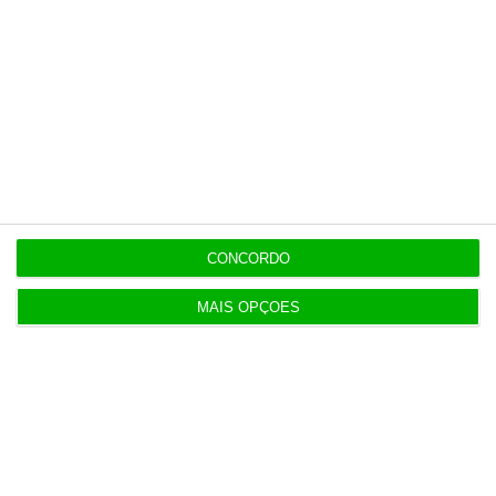
Assine já
Veja todos os planos
Últimas
CONCORDO
MAIS OPÇÕES
6 Agosto 2026
Executivos da FIFA pressionados a aprovar plano
de Infantino
6 Agosto 2026
Portugal com 680 óbitos em excesso em três
períodos do verão