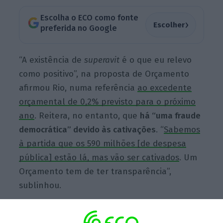
Escolha o ECO como fonte
›
Escolher
preferida no Google
“A existência de
superavit
é o que eu relevo
como positivo”, na proposta de Orçamento
afirmou Rio, numa referência
ao excedente
orçamental de 0,2% previsto para o próximo
ano
. Reitera, no entanto, que
há “uma fraude
democrática” devido às cativações
. “
Sabemos
à partida que os 590 milhões [de despesa
pública] estão lá, mas vão ser cativados
. Um
Orçamento tem de ter transparência”,
sublinhou.