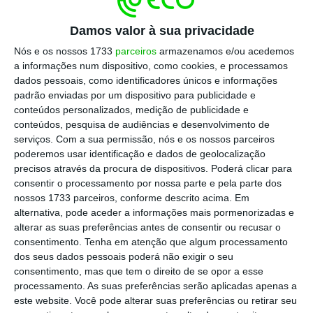
Prova dos 9: AR vai votar despesa que não vai ser
gasta?
Damos valor à sua privacidade
Ler Mais
Nós e os nossos 1733
parceiros
armazenamos e/ou acedemos
a informações num dispositivo, como cookies, e processamos
dados pessoais, como identificadores únicos e informações
O
líder do PSD ainda não decidiu se vai
padrão enviadas por um dispositivo para publicidade e
aprovar a proposta de OE 2020
— até porque
conteúdos personalizados, medição de publicidade e
“é maior que uma lista telefónica das antigas”
conteúdos, pesquisa de audiências e desenvolvimento de
serviços.
Com a sua permissão, nós e os nossos parceiros
e espera analisá-la durante o Natal
. Criticou
poderemos usar identificação e dados de geolocalização
quem decidiu ainda antes de conhecer o
precisos através da procura de dispositivos. Poderá clicar para
documento, como os adversários Luís
consentir o processamento por nossa parte e pela parte dos
nossos 1733 parceiros, conforme descrito acima. Em
Montenegro e Miguel Pinto Luz, que
alternativa, pode aceder a informações mais pormenorizadas e
concorrem ao lugar de presidente do partido
alterar as suas preferências antes de consentir ou recusar o
e frisou que quando tomar uma posição o
consentimento.
Tenha em atenção que algum processamento
dos seus dados pessoais poderá não exigir o seu
fará de forma consolidada. “As pessoas
consentimento, mas que tem o direito de se opor a esse
elegeram o PSD para ter uma posição já
processamento. As suas preferências serão aplicadas apenas a
estudada, consolidada, não é para falar de
este website. Você pode alterar suas preferências ou retirar seu