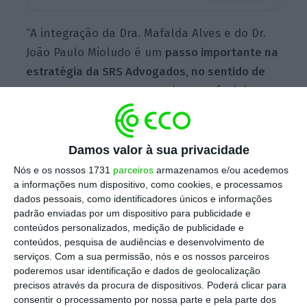
“A integração da Dra. Mafalda Alves e do Dr.
João Paulo Mioludo é um
passo importante na
estratégia da SRS Advogados, no sentido de
aumentar a resposta ao exigente nível de
serviço nas áreas de fiscal e propriedade
intelectual
, quer no mercado nacional quer
internacional”, destaca Pedro Rebelo de
Damos valor à sua privacidade
Sousa,
managing partner
da SRS Advogados.
Nós e os nossos 1731
parceiros
armazenamos e/ou acedemos
a informações num dispositivo, como cookies, e processamos
dados pessoais, como identificadores únicos e informações
padrão enviadas por um dispositivo para publicidade e
Morais Leitão, UMPC e Cuatrecasas lideram
conteúdos personalizados, medição de publicidade e
operações de M&A
conteúdos, pesquisa de audiências e desenvolvimento de
Ler Mais
serviços.
Com a sua permissão, nós e os nossos parceiros
poderemos usar identificação e dados de geolocalização
precisos através da procura de dispositivos. Poderá clicar para
Com mais de 15 anos de experiência, Mafalda
consentir o processamento por nossa parte e pela parte dos