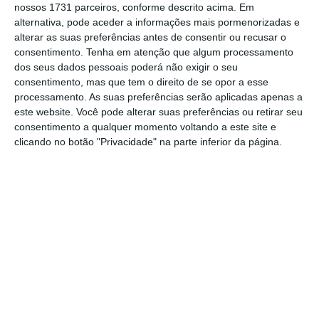
nossos 1731 parceiros, conforme descrito acima. Em
Alves
foi anteriormente adjunta do secretário
alternativa, pode aceder a informações mais pormenorizadas e
de Estado dos Assuntos Fiscais, entre 2013 e
alterar as suas preferências antes de consentir ou recusar o
2015,
tendo nos últimos anos coordenado o
consentimento.
Tenha em atenção que algum processamento
dos seus dados pessoais poderá não exigir o seu
departamento de fiscal da Serra Lopes, Cortes
consentimento, mas que tem o direito de se opor a esse
Martins & Associados
, após desenvolver a sua
processamento. As suas preferências serão aplicadas apenas a
carreira na Uría Menendez-Proença de
este website. Você pode alterar suas preferências ou retirar seu
consentimento a qualquer momento voltando a este site e
Carvalho. A advogada foi ainda membro da
clicando no botão "Privacidade" na parte inferior da página.
Comissão para a Reforma da Fiscalidade
Verde, em 2014, e árbitra do Centro de
Arbitragem Administrativa (CAAD), desde 2019.
Por outro lado,
João Paulo Mioludo tem
centrado a sua atividade profissional na área
do direito da propriedade intelectual, tendo
transitado da CMS Rui Pena & Arnaut
, onde era
associado coordenador do departamento da