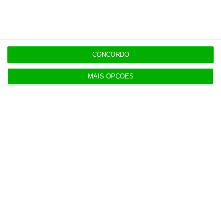
T-Systems: Serviço de Saúde de Múrcia reforça
cibersegurança
3 Agosto 2026
CONCORDO
Eólicas para ‘alimentar’ Start Campus em consulta
MAIS OPÇÕES
pública
3 Agosto 2026
Deloitte Legal Telles assessora sócios da Bruma
4 Agosto 2026
Águas de Portugal alvo de ciberataque
4 Agosto 2026