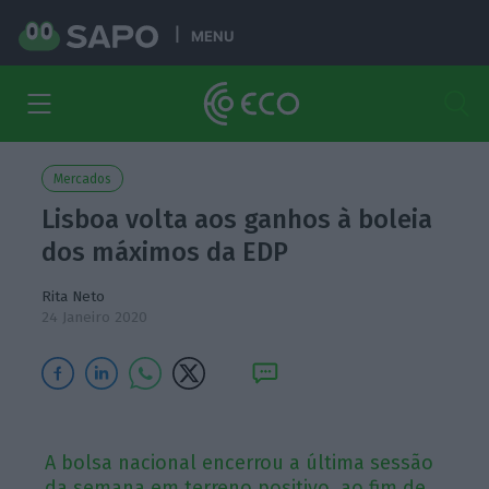
MENU
Mercados
Lisboa volta aos ganhos à boleia
dos máximos da EDP
Rita Neto
24 Janeiro 2020
A bolsa nacional encerrou a última sessão
da semana em terreno positivo, ao fim de