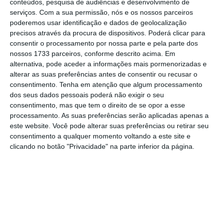
conteúdos, pesquisa de audiências e desenvolvimento de
depois de
fechada a parceria com a Engie
serviços.
Com a sua permissão, nós e os nossos parceiros
poderemos usar identificação e dados de geolocalização
para o negócio da energia eólica
offshore
.
precisos através da procura de dispositivos. Poderá clicar para
consentir o processamento por nossa parte e pela parte dos
EDP renova máximos
nossos 1733 parceiros, conforme descrito acima. Em
alternativa, pode aceder a informações mais pormenorizadas e
EDP S.A Rg
volume
alterar as suas preferências antes de consentir ou recusar o
consentimento.
Tenha em atenção que algum processamento
1D
1M
3M
6M
1A
5A
dos seus dados pessoais poderá não exigir o seu
consentimento, mas que tem o direito de se opor a esse
processamento. As suas preferências serão aplicadas apenas a
4.6
este website. Você pode alterar suas preferências ou retirar seu
consentimento a qualquer momento voltando a este site e
clicando no botão "Privacidade" na parte inferior da página.
4.55
4.5
4.45