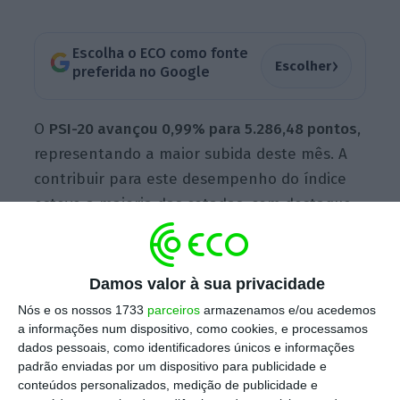
Escolha o ECO como fonte
›
Escolher
preferida no Google
O
PSI-20 avançou 0,99% para 5.286,48 pontos
,
representando a maior subida deste mês. A
contribuir para este desempenho do índice
esteve a maioria das cotadas, com destaque
para os títulos do setor energético.
Damos valor à sua privacidade
A
EDP somou 2,16% para 4,303 euros
,
Nós e os nossos 1733
parceiros
armazenamos e/ou acedemos
renovando máximos de 2008, enquanto a EDP
a informações num dispositivo, como cookies, e processamos
Renováveis subiu 1,24% para 11,4 euros,
dados pessoais, como identificadores únicos e informações
padrão enviadas por um dispositivo para publicidade e
continuando em níveis recorde. A escalada da
conteúdos personalizados, medição de publicidade e
elétrica liderada por António Mexia acontece