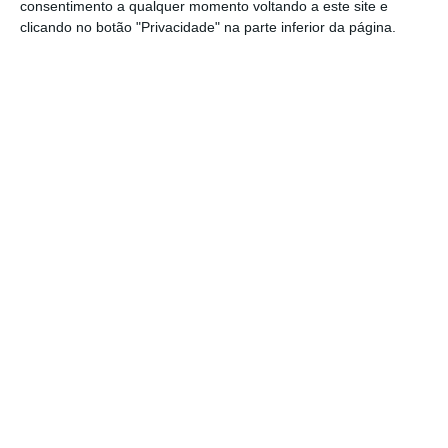
e promover a diversificação económica”,
consentimento a qualquer momento voltando a este site e
clicando no botão "Privacidade" na parte inferior da página.
afirmou.
O problema, acrescentou, é que
“muito pouco
melhorou desde que José Eduardo dos Santos
deixou o poder”
, a começar na vertente
económica, “com o país em recessão há
quatro anos, e a maioria da atividade
económica no país a continuar focada no
setor petrolífero, com poucos impactos para
a maior parte da população”.
PGR angolano veio pedir ajuda sobre “muita coisa”
a Portugal
Ler Mais