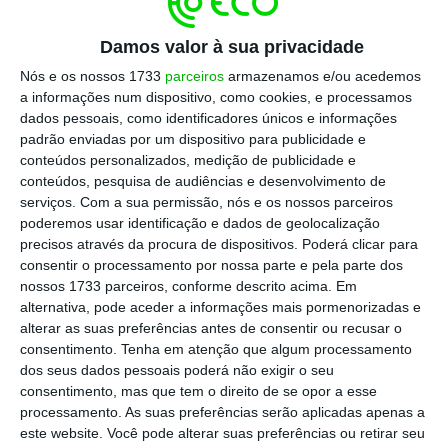
Damos valor à sua privacidade
Questionado sobre se o processo aberto pela
Nós e os nossos 1733
parceiros
armazenamos e/ou acedemos
Procuradoria-Geral da República de Angola
a informações num dispositivo, como cookies, e processamos
contra Isabel dos Santos, constituindo-a
dados pessoais, como identificadores únicos e informações
padrão enviadas por um dispositivo para publicidade e
arguida, ajuda a convencer os investidores
conteúdos personalizados, medição de publicidade e
sobre as mudanças em Angola no ambiente
conteúdos, pesquisa de audiências e desenvolvimento de
empresarial, Nathan Hayes respondeu que as
serviços.
Com a sua permissão, nós e os nossos parceiros
poderemos usar identificação e dados de geolocalização
reformas vão no bom sentido.
precisos através da procura de dispositivos. Poderá clicar para
consentir o processamento por nossa parte e pela parte dos
“Os investidores internacionais vão
nossos 1733 parceiros, conforme descrito acima. Em
alternativa, pode aceder a informações mais pormenorizadas e
provavelmente ver os esforços em curso,
alterar as suas preferências antes de consentir ou recusar o
particularmente na separação da Sonangol e
consentimento.
Tenha em atenção que algum processamento
atribuição de licenças de exploração de
dos seus dados pessoais poderá não exigir o seu
consentimento, mas que tem o direito de se opor a esse
petróleo, como um passo na direção certa
processamento. As suas preferências serão aplicadas apenas a
para garantir o crescimento do setor privado
este website. Você pode alterar suas preferências ou retirar seu