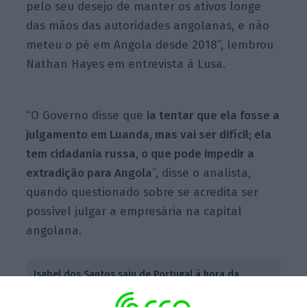
pelo seu desejo de manter os ativos longe
das mãos das autoridades angolanas, e não
meteu o pé em Angola desde 2018”, lembrou
Nathan Hayes em entrevista à Lusa.
“O Governo disse que
ia tentar que ela fosse a
julgamento em Luanda, mas vai ser difícil; ela
tem cidadania russa, o que pode impedir a
extradição para Angola
“, disse o analista,
quando questionado sobre se acredita ser
possível julgar a empresária na capital
angolana.
Isabel dos Santos saiu de Portugal à hora da
reunião na PGR
Ler Mais