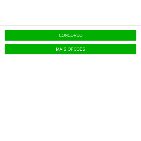
17:30
Detenções da PSP em eventos desportivos
disparam 136%
CONCORDO
EM ATUALIZAÇÃO
17:16
Seguro dá “luz verde” à Prestação Única, mas
MAIS OPÇÕES
deixa alertas
16:48
Das despesas sem fatura a contratos de milhares
na PJ
16:34
Liga Portugal Betclic convoca Luana do Bem para
campanha