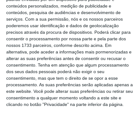
conteúdos personalizados, medição de publicidade e
conteúdos, pesquisa de audiências e desenvolvimento de
A DGS apela a que as unidades de saúde
serviços.
Com a sua permissão, nós e os nossos parceiros
afixem, em locais visíveis, cartazes que
poderemos usar identificação e dados de geolocalização
alertem os utentes para a necessidade de
precisos através da procura de dispositivos. Poderá clicar para
consentir o processamento por nossa parte e pela parte dos
informar o segurança ou administrativo no
nossos 1733 parceiros, conforme descrito acima. Em
caso de terem viajado nos últimos 14 dias de
alternativa, pode aceder a informações mais pormenorizadas e
Wuhan, da província de Hubei ou de áreas
alterar as suas preferências antes de consentir ou recusar o
consentimento.
Tenha em atenção que algum processamento
afetadas pelo novo coronavírus e terem
dos seus dados pessoais poderá não exigir o seu
sintomas de infeção respiratória.
consentimento, mas que tem o direito de se opor a esse
processamento. As suas preferências serão aplicadas apenas a
este website. Você pode alterar suas preferências ou retirar seu
Os profissionais de saúde devem aplicar aos
consentimento a qualquer momento voltando a este site e
casos suspeitos as medidas de controlo de
clicando no botão "Privacidade" na parte inferior da página.
infeção a partir logo do momento da admissão
do caso na unidade de saúde.
Na orientação emitida, a DGS indica que os