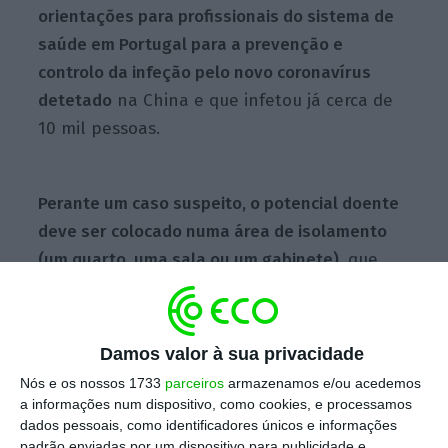
orientações para profissionais do sistema de
saúde em Portugal para a prevenção e
controlo da infeção pelo novo coronavírus
detetado
na China e que infetou já cerca de
10 mil pessoas.
Perante um caso suspeito, o potencial doente
deve ser colocado numa área de isolamento
(um quarto, uma sala ou um gabinete)
, que
permita distanciamento social em relação
aos restantes utentes ou doentes.
Damos valor à sua privacidade
Número de mortos por causa do coronavírus sobe
Nós e os nossos 1733
parceiros
armazenamos e/ou acedemos
para 213
a informações num dispositivo, como cookies, e processamos
dados pessoais, como identificadores únicos e informações
Ler Mais
padrão enviadas por um dispositivo para publicidade e