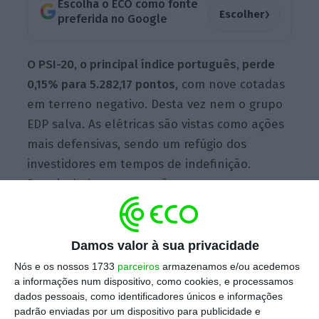
Escolha o ECO como fonte
›
Escolher
preferida no Google
O PSI-20, o principal índice português, perde
0,15% para 5.282,17 pontos
, com nove cotadas
em terreno negativo. Desta vez nem o grupo
EDP salva. As elétricas são vistas como ações
mais defensivas, sendo um refúgio dos
investidores em tempos de indefinição.
Depois de boas prestações na semana
passada, a EDP cede 0,15% para 4,579 euros e
a EDP Renováveis recua 0,33% para 12,26
euros.
Damos valor à sua privacidade
Nós e os nossos 1733
parceiros
armazenamos e/ou acedemos
a informações num dispositivo, como cookies, e processamos
dados pessoais, como identificadores únicos e informações
5 coisas que vão marcar o dia
padrão enviadas por um dispositivo para publicidade e