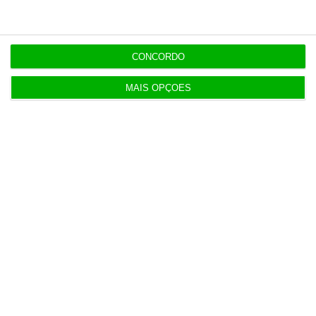
11:49
Governo alivia limites à despesa dos concelhos
em calamidade
CONCORDO
MAIS OPÇÕES
11:27
Onde publicitar fundos europeus? Já há uma lista
oficial
11:19
Dotações para I&D dos governos da UE disparam
61% em 10 anos
11:15
Exportações de bens sobem 1,7% no primeiro
semestre