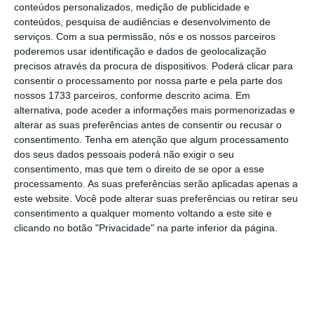
conteúdos personalizados, medição de publicidade e
Ler Mais
conteúdos, pesquisa de audiências e desenvolvimento de
serviços.
Com a sua permissão, nós e os nossos parceiros
poderemos usar identificação e dados de geolocalização
Por outro lado, a
Navigator,
mais exposta ao
precisos através da procura de dispositivos. Poderá clicar para
consentir o processamento por nossa parte e pela parte dos
enquadramento externo devido ao seu perfil
nossos 1733 parceiros, conforme descrito acima. Em
exportador, é a ação que mais recua em
alternativa, pode aceder a informações mais pormenorizadas e
Lisboa: desvaloriza 0,98%.
alterar as suas preferências antes de consentir ou recusar o
consentimento.
Tenha em atenção que algum processamento
dos seus dados pessoais poderá não exigir o seu
Entre as grandes cotadas nacionais, destaque
consentimento, mas que tem o direito de se opor a esse
ainda para a
Galp e para a Jerónimo Martins: a
processamento. As suas preferências serão aplicadas apenas a
este website. Você pode alterar suas preferências ou retirar seu
petrolífera está em baixa de 0,65% para 13,665
consentimento a qualquer momento voltando a este site e
euros e a retalhista cede 0,41% para 15,84
clicando no botão "Privacidade" na parte inferior da página.
euros.
Galp em queda
Galp Energia
volume