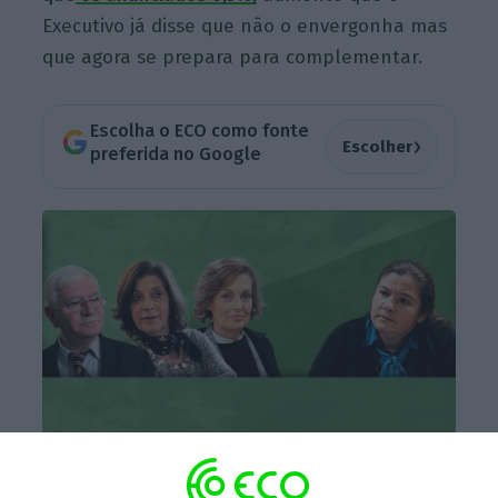
Executivo já disse que não o envergonha mas
que agora se prepara para complementar.
Escolha o ECO como fonte
›
Escolher
preferida no Google