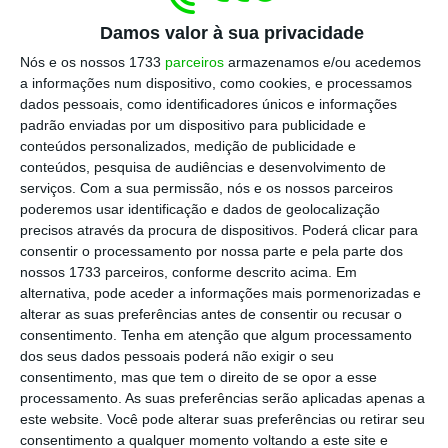
Em dezembro, o Governo chamou os
Damos valor à sua privacidade
sindicatos da Função Pública para propor
um
Nós e os nossos 1733
parceiros
armazenamos e/ou acedemos
aumento salarial para todos os
a informações num dispositivo, como cookies, e processamos
trabalhadores em linha com a inflação até
dados pessoais, como identificadores únicos e informações
novembro de 2019
, isto é, 0,3%. Depois de dez
padrão enviadas por um dispositivo para publicidade e
conteúdos personalizados, medição de publicidade e
anos sem subidas salariais,
os funcionários
conteúdos, pesquisa de audiências e desenvolvimento de
públicos entenderam essa proposta como
serviços.
Com a sua permissão, nós e os nossos parceiros
“ofensiva” e “vexatória” e marcaram
mesmo
poderemos usar identificação e dados de geolocalização
precisos através da procura de dispositivos. Poderá clicar para
uma greve para o final de janeiro
.
consentir o processamento por nossa parte e pela parte dos
nossos 1733 parceiros, conforme descrito acima. Em
Do lado do Governo,
o argumento era então
alternativa, pode aceder a informações mais pormenorizadas e
alterar as suas preferências antes de consentir ou recusar o
de que se tinha ido até onde era possível
,
consentimento.
Tenha em atenção que algum processamento
tendo em conta o peso orçamental do
dos seus dados pessoais poderá não exigir o seu
descongelamento das carreiras. Um mês
consentimento, mas que tem o direito de se opor a esse
processamento. As suas preferências serão aplicadas apenas a
depois, a ministra da Administração Pública
este website. Você pode alterar suas preferências ou retirar seu
veio, contudo, anunciar que,
afinal, haveria
consentimento a qualquer momento voltando a este site e