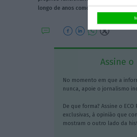
longo de anos como remuneração em o
M
Assine o
No momento em que a infor
nunca, apoie o jornalismo in
De que forma? Assine o ECO 
exclusivas, à opinião que co
mostram o outro lado da hist