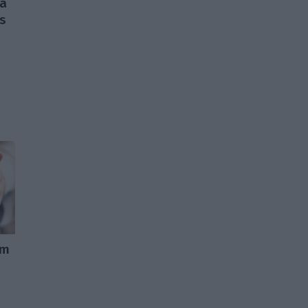
da
s
em