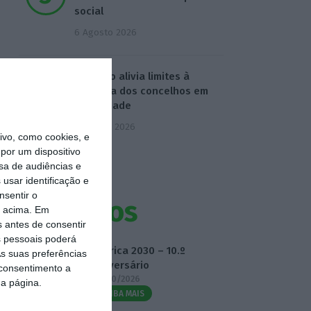
social
6 Agosto 2026
Governo alivia limites à
despesa dos concelhos em
calamidade
7 Agosto 2026
vo, como cookies, e
por um dispositivo
sa de audiências e
usar identificação e
nsentir o
Eventos
o acima. Em
s antes de consentir
 pessoais poderá
Fábrica 2030 – 10.º
s suas preferências
Aniversário
 consentimento a
14/10/2026
da página.
SAIBA MAIS