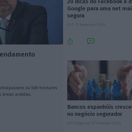
20 dicas do Facebook e 
Google para uma net mai
segura
ECO,
11 Fevereiro 2020
rrendamento
ltrapassem os 500 hectares
 áreas ardidas.
Bancos espanhóis cresc
no negócio segurador
ECO Seguros,
11 Fevereiro 2020