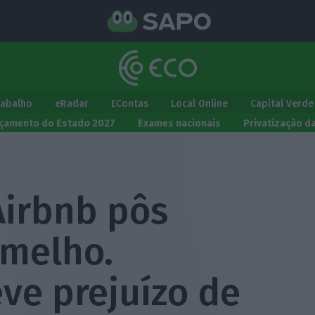
rabalho
eRadar
EContas
Local Online
Capital Verde
çamento do Estado 2027
Exames nacionais
Privatização d
Airbnb pôs
rmelho.
ve prejuízo de