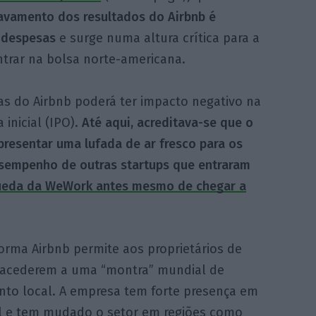
vamento dos resultados do Airbnb é
 despesas
e surge numa altura crítica para a
ntrar na bolsa norte-americana.
tas do Airbnb poderá ter impacto negativo na
inicial (IPO).
Até aqui, acreditava-se que o
epresentar uma lufada de ar fresco para os
esempenho de outras startups que entraram
ueda da WeWork antes mesmo de chegar a
orma Airbnb permite aos proprietários de
 acederem a uma “montra” mundial de
nto local. A empresa tem forte presença em
l e tem mudado o setor em regiões como