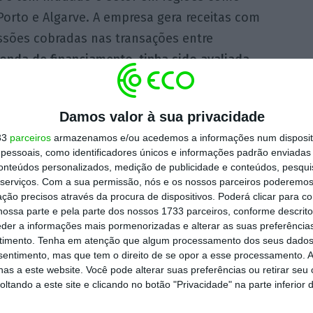
Porto e Algarve. A empresa gera receitas com
ssões cobradas nas transações entre
ronda de financiamento, tinha sido avaliada
Damos valor à sua privacidade
da um outro obstáculo no IPO do Airbnb: a
33
parceiros
armazenamos e/ou acedemos a informações num dispositi
ocou mais de 1.000 mortes em todo o mundo.
essoais, como identificadores únicos e informações padrão enviadas 
cados mais relevantes para o crescimento
conteúdos personalizados, medição de publicidade e conteúdos, pesqui
serviços.
Com a sua permissão, nós e os nossos parceiros poderemos 
et Journal
fala numa queda de 80% no
ção precisos através da procura de dispositivos. Poderá clicar para co
 ano, comparativamente com o ano de 2019.
ossa parte e pela parte dos nossos 1733 parceiros, conforme descrit
eder a informações mais pormenorizadas e alterar as suas preferência
timento.
Tenha em atenção que algum processamento dos seus dados
 contra o tempo,
depois de ter prometido que
nsentimento, mas que tem o direito de se opor a esse processamento. A
 No passado, o jornal também deu conta de
as a este website. Você pode alterar suas preferências ou retirar seu
tando a este site e clicando no botão "Privacidade" na parte inferior 
da por Brian Chesky, estaria sob pressão dos
poderem vender as ações que acumularam ao