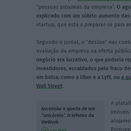
“pessoas próximas da empresa”.
O agra
explicado com um súbito aumento das
startup, que está a preparar-se para e
Segundo o jornal, o “deslize” nas con
avaliação da empresa na oferta pública 
negócio era lucrativo, o que poderia r
investidores, escaldados pelo fraco d
em bolsa, como a Uber e a Lyft, ou
a q
Wall Street
.
A plataf
Ascensão e queda de um
imóveis
“unicórnio”. O inferno da
alojame
WeWork
Portuga
Ler Mais