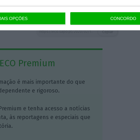
pções de compra.
AIS OPÇÕES
CONCORDO
https://eco.sapo.pt/2020/02/11/deslize-no-airbnb-pos-contas-no-vermelho-plataforma-teve-prejuizo-de-322-milhoes-entre-janeiro-e-setembro/
Copiar
 ECO Premium
mação é mais importante do que
dependente e rigoroso.
Premium e tenha acesso a notícias
nta, às reportagens e especiais que
ória.