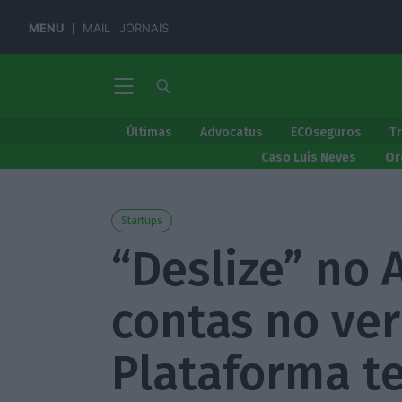
MENU
MAIL
JORNAIS
Últimas
Advocatus
ECOseguros
T
Caso Luís Neves
Or
Startups
“Deslize” no 
contas no ve
Plataforma te