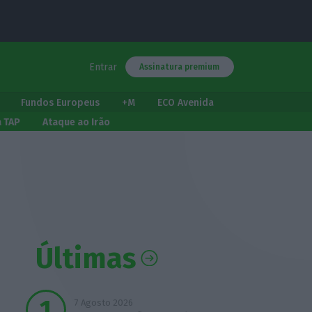
Entrar
Assinatura premium
Fundos Europeus
+M
ECO Avenida
a TAP
Ataque ao Irão
Últimas
7 Agosto 2026