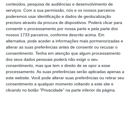
Haverá uma ação concertada.
conteúdos, pesquisa de audiências e desenvolvimento de
serviços.
Com a sua permissão, nós e os nossos parceiros
Ontem falei com o presidente do
poderemos usar identificação e dados de geolocalização
G7, o secretário norte-
precisos através da procura de dispositivos. Poderá clicar para
consentir o processamento por nossa parte e pela parte dos
americano do Tesouro, Steven
nossos 1733 parceiros, conforme descrito acima. Em
Mnuchin, e esta semana teremos
alternativa, pode aceder a informações mais pormenorizadas e
uma reunião por telefone dos
alterar as suas preferências antes de consentir ou recusar o
consentimento.
Tenha em atenção que algum processamento
ministros das Finanças do G7
dos seus dados pessoais poderá não exigir o seu
para coordenar as nossas
consentimento, mas que tem o direito de se opor a esse
respostas.
processamento. As suas preferências serão aplicadas apenas a
este website. Você pode alterar suas preferências ou retirar seu
consentimento a qualquer momento voltando a este site e
clicando no botão "Privacidade" na parte inferior da página.
Bruno Le Maire
Ministro francês das Finanças
Esta iniciativa é semelhante à de Mário
Centeno,
no seu papel de presidente do