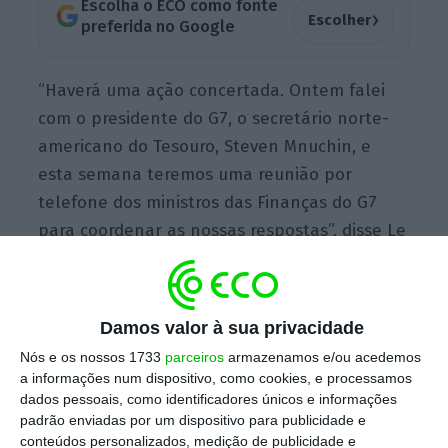
Escolha o ECO como fonte
›
Escolher
preferida no Google
“Haverá uma ação concertada. Ontem falei
com o presidente do G7, o secretário norte-
americano do Tesouro, Steven Mnuchin, e
esta semana teremos uma reunião por
telefone dos ministros das Finanças do G7
para coordenar as nossas respostas”, disse Le
Maire à televisão
France
2,
acrescentando que
também falará com a presidente do Banco
Central Europeu, Christine Lagarde.
Damos valor à sua privacidade
Nós e os nossos 1733
parceiros
armazenamos e/ou acedemos
a informações num dispositivo, como cookies, e processamos
dados pessoais, como identificadores únicos e informações
padrão enviadas por um dispositivo para publicidade e
conteúdos personalizados, medição de publicidade e