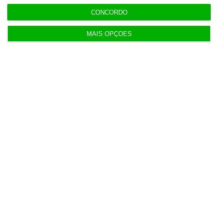
Transparência salarial: guia prático em quatro
CONCORDO
fases
MAIS OPÇÕES
13:48
Economia dos EUA desilude e perde 23 mil
empregos em julho
13:12
Oposição endurece tom contra Luís Neves
12:55
DST foi escolhida por PJ e MAI por ter “o preço
mais baixo”