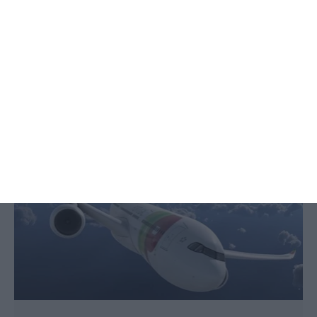
TAP cancela mil voos. Vírus causa
“quebras significativas”
ECO,
5 Março 2020