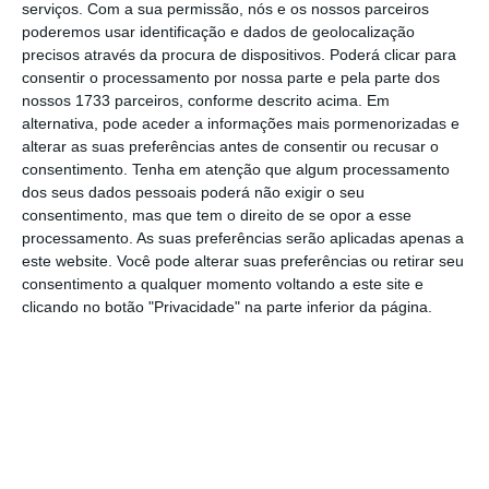
serviços.
Com a sua permissão, nós e os nossos parceiros
Transportes Aéreas (IATA, na sigla em inglês)
poderemos usar identificação e dados de geolocalização
aponta uma
perda entre 63 mil milhões e 113
precisos através da procura de dispositivos. Poderá clicar para
consentir o processamento por nossa parte e pela parte dos
mil milhões de dólares em receitas globais da
nossos 1733 parceiros, conforme descrito acima. Em
indústria devido ao coronavírus. Só na Europa,
alternativa, pode aceder a informações mais pormenorizadas e
a quebra estimada é de 9% ou 6,6 mil milhões
alterar as suas preferências antes de consentir ou recusar o
consentimento.
Tenha em atenção que algum processamento
de dólares
.
dos seus dados pessoais poderá não exigir o seu
consentimento, mas que tem o direito de se opor a esse
Ásia é o mercado mais afetado.
processamento. As suas preferências serão aplicadas apenas a
este website. Você pode alterar suas preferências ou retirar seu
Europa poderá perder 6,6 mil
consentimento a qualquer momento voltando a este site e
milhões
clicando no botão "Privacidade" na parte inferior da página.