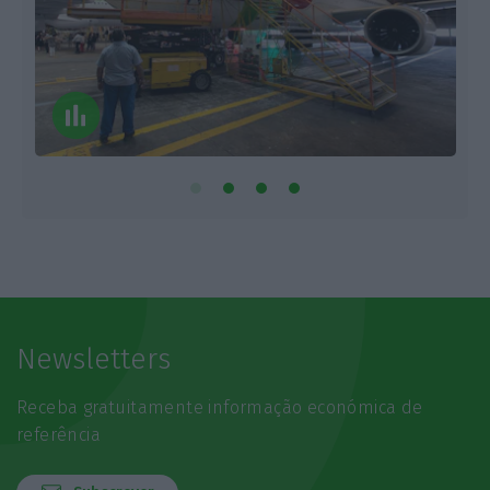
Newsletters
Receba gratuitamente informação económica de
referência