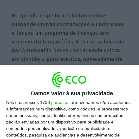
No que diz respeito aos trabalhadores,
suspendeu novas contratações ou admissões
e lançou um programa de licenças sem
vencimento temporárias. A empresa liderada
por Antonoaldo Neves decidiu ainda colocar
em
standby
alguns eventos, nomeadamente
a celebração do 75.º aniversário da
companhia.
Damos valor à sua privacidade
A TAP não é, no entanto, caso único. Várias
companhias europeias e não só anunciaram
Nós e os nossos 1733
parceiros
armazenamos e/ou acedemos
a informações num dispositivo, como cookies, e processamos
cancelamento de voos, em especial para
dados pessoais, como identificadores únicos e informações
regiões mais afetadas como é o caso da China
padrão enviadas por um dispositivo para publicidade e
ou, na Europa, de Itália. Isto numa altura em
conteúdos personalizados, medição de publicidade e
conteúdos, pesquisa de audiências e desenvolvimento de
que a Associação Internacional de