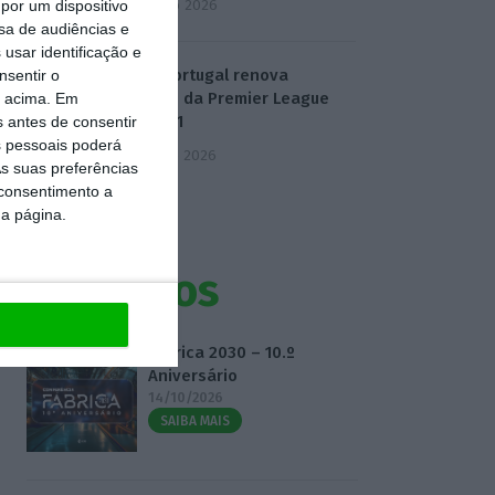
4 Agosto 2026
por um dispositivo
sa de audiências e
usar identificação e
Dazn Portugal renova
nsentir o
direitos da Premier League
o acima. Em
até 2031
s antes de consentir
 pessoais poderá
5 Agosto 2026
s suas preferências
 consentimento a
da página.
Eventos
Fábrica 2030 – 10.º
Aniversário
14/10/2026
SAIBA MAIS