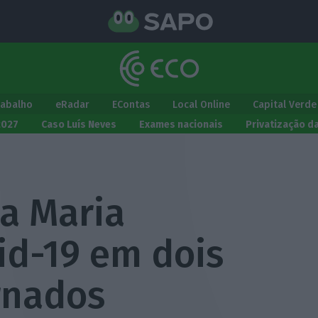
rabalho
eRadar
EContas
Local Online
Capital Verde
2027
Caso Luís Neves
Exames nacionais
Privatização d
ta Maria
id-19 em dois
rnados