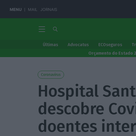
MENU
MAIL
JORNAIS
Últimas
Advocatus
ECOseguros
T
Orçamento do Estado 
Coronavírus
Hospital San
descobre Cov
doentes inte