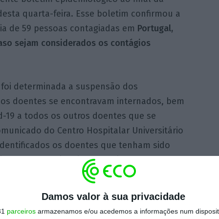
esta quarta-feira. Esse boletim confirmou a
cia de 59 pessoas contagiadas em
Portugal,
caso sejam considerados os contágios
s, foi determinada a suspensão dos
 os doentes se encontravam internados, bem
id-19 a todos os outros doentes que se
municado do Centro Hospitalar Universitário
identificados os doentes que tenham sido
ainda os profissionais que estiveram em
ticados com a doença Covid-19.
Damos valor à sua privacidade
às 16h35)
31
parceiros
armazenamos e/ou acedemos a informações num dispositi