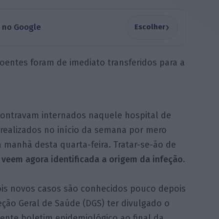
›
a no Google
Escolher
oentes foram de imediato transferidos para a
contravam internados naquele hospital de
realizados no início da semana por mero
a manhã desta quarta-feira. Tratar-se-ão de
veem agora identificada a origem da infeção.
ois novos casos são conhecidos pouco depois
eção Geral de Saúde (DGS) ter divulgado o
ente boletim epidemiológico ao final da