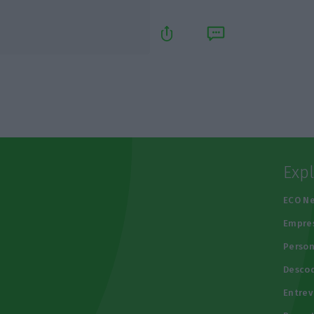
Exp
e
ECO N
Empre
Person
Descod
Entrev