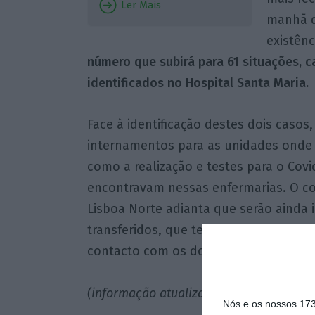
Ler Mais
manhã d
existên
número que subirá para 61 situações, 
identificados no Hospital Santa Maria.
Face à identificação destes dois caso
internamentos para as unidades onde
como a realização e testes para o Cov
encontravam nessas enfermarias. O co
Lisboa Norte adianta que serão ainda 
transferidos, que tenham tido alta, e 
contacto com os dois doentes diagnos
(informação atualizada pela última vez 
Nós e os nossos 17