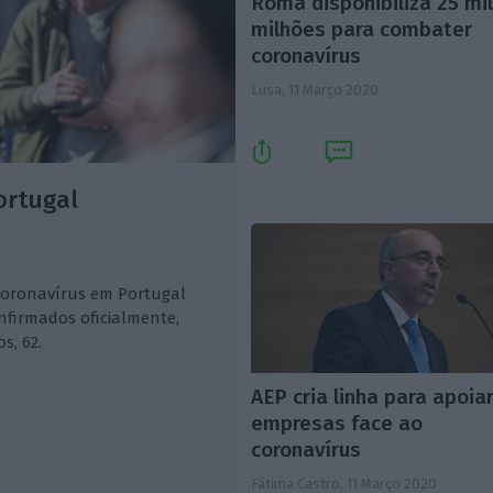
Roma disponibiliza 25 mi
milhões para combater
coronavírus
Lusa,
11 Março 2020
ortugal
coronavírus em Portugal
nfirmados oficialmente,
s, 62.
AEP cria linha para apoia
empresas face ao
coronavírus
Fátima Castro,
11 Março 2020