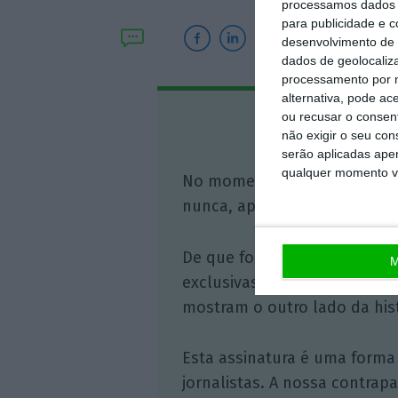
processamos dados p
para publicidade e 
desenvolvimento de 
dados de geolocaliza
processamento por n
alternativa, pode ac
ou recusar o consen
Assine o
não exigir o seu co
serão aplicadas apen
qualquer momento vol
No momento em que a infor
nunca, apoie o jornalismo in
De que forma? Assine o ECO 
M
exclusivas, à opinião que co
mostram o outro lado da hist
Esta assinatura é uma forma
jornalistas. A nossa contrap