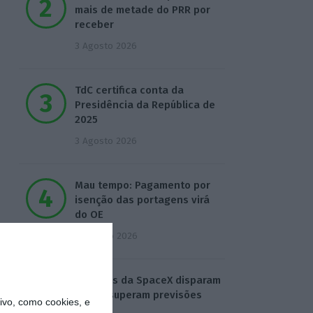
mais de metade do PRR por
receber
3 Agosto 2026
TdC certifica conta da
Presidência da República de
2025
3 Agosto 2026
Mau tempo: Pagamento por
isenção das portagens virá
do OE
4 Agosto 2026
Receitas da SpaceX disparam
92% e superam previsões
vo, como cookies, e