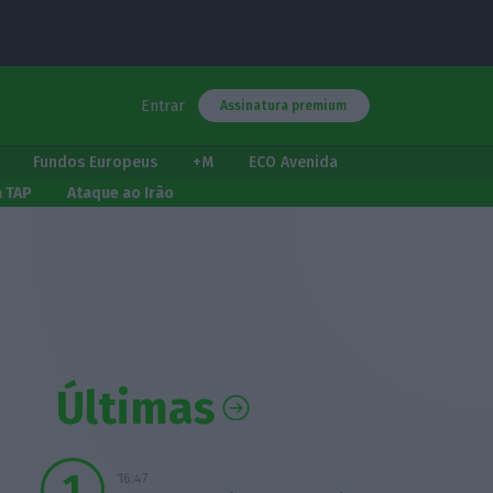
Entrar
Assinatura premium
Fundos Europeus
+M
ECO Avenida
a TAP
Ataque ao Irão
Últimas
16:47