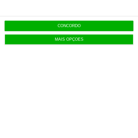
Consórcio da Mota-Engil aponta motivos para
excluir rival
CONCORDO
MAIS OPÇÕES
Populares
Preparados para o inesperado?
4 Agosto 2026
Do IVA à TSU. As (poucas) obrigações fiscais de
agosto
3 Agosto 2026