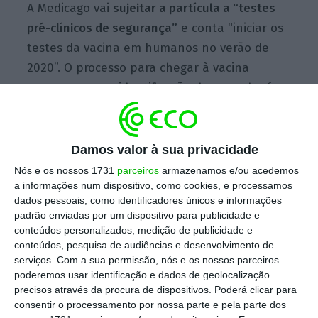
A Medicago vai
sujeitar a partícula a “testes
pré-clínicos de segurança”
e conta “iniciar os
testes da vacina em humanos no verão de
2020”. O processo para chegar à vacina
começou com a identificação do gene do vírus
que causa a doença Covid-19 e a empresa usa
plantas na sua investigação.
Damos valor à sua privacidade
Nós e os nossos 1731
parceiros
armazenamos e/ou acedemos
Em vez de injetar o vírus em ovos para este
a informações num dispositivo, como cookies, e processamos
se propagar, como outras empresas
dados pessoais, como identificadores únicos e informações
padrão enviadas por um dispositivo para publicidade e
farmacêuticas, esta não usa um vírus vivo,
conteúdos personalizados, medição de publicidade e
mas introduz a sequência genética do vírus
conteúdos, pesquisa de audiências e desenvolvimento de
numa bactéria encontrada no solo que é
serviços.
Com a sua permissão, nós e os nossos parceiros
poderemos usar identificação e dados de geolocalização
absorvida por plantas da família da planta
precisos através da procura de dispositivos. Poderá clicar para
do tabaco. Depois disso, a
planta começa a
consentir o processamento por nossa parte e pela parte dos