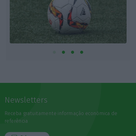
Newsletters
Receba gratuitamente informação económica de
referência