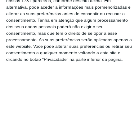
produzir uma proteína que pode ser usada
nossos 1731 parceiros, conforme descrito acima. Em
alternativa, pode aceder a informações mais pormenorizadas e
como vacina
, que pode acompanhar
alterar as suas preferências antes de consentir ou recusar o
eventuais mutações do vírus usando plantas
consentimento.
Tenha em atenção que algum processamento
novas.
dos seus dados pessoais poderá não exigir o seu
consentimento, mas que tem o direito de se opor a esse
processamento. As suas preferências serão aplicadas apenas a
A Comissão Europeia disse esta terça-feira
este website. Você pode alterar suas preferências ou retirar seu
esperar que uma potencial vacina para o
consentimento a qualquer momento voltando a este site e
clicando no botão "Privacidade" na parte inferior da página.
novo coronavírus que está a ser criada por
um laboratório alemão esteja no mercado
até ao outono,
podendo “salvar vidas dentro
e fora da Europa”
.
A empresa pode obrigá-lo a tirar férias durante a
pandemia?
Ler Mais