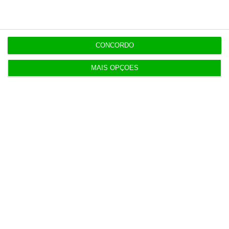
22:21
Executivos da FIFA pressionados a aprovar plano
de Infantino
CONCORDO
MAIS OPÇÕES
22:18
Portugal com 680 óbitos em excesso em três
períodos do verão
22:16
Seguro: “inaceitável” que Estado se demita do
apoio social
20:27
Praias com “impactos significativos” devido ao
mau tempo