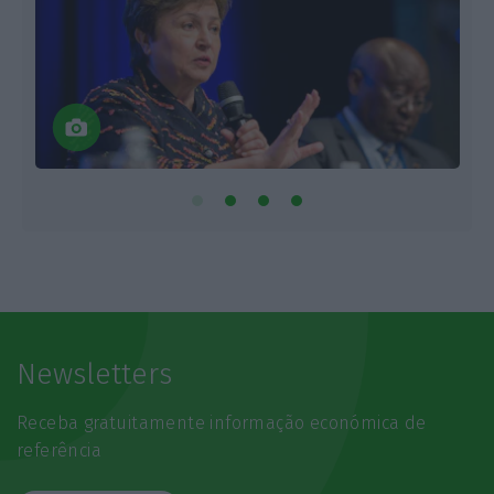
Newsletters
Receba gratuitamente informação económica de
referência