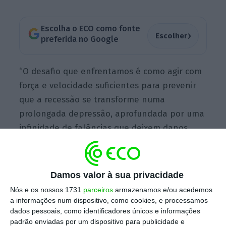
Escolha o ECO como fonte
›
Escolher
preferida no Google
“O desafio que enfrentamos é como agir com
força e velocidade suficientes para prevenir
que a recessão se transforme numa
prolongada depressão, aprofundada por uma
infinidade de falências que deixem danos
irreversíveis”, alerta Draghi.
Damos valor à sua privacidade
É preciso agir de forma abrangente e
Nós e os nossos 1731
parceiros
armazenamos e/ou acedemos
integrada porque “
os custos da hesitação
a informações num dispositivo, como cookies, e processamos
poderão ser irreversíveis
“. É esta a receita de
dados pessoais, como identificadores únicos e informações
Mario Draghi para combater a crise
padrão enviadas por um dispositivo para publicidade e