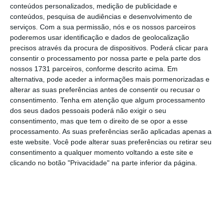
conteúdos personalizados, medição de publicidade e
económica gerada pelo coronavírus.
conteúdos, pesquisa de audiências e desenvolvimento de
serviços.
Com a sua permissão, nós e os nossos parceiros
Governos, endividem-se para
poderemos usar identificação e dados de geolocalização
precisos através da procura de dispositivos. Poderá clicar para
manter o emprego
consentir o processamento por nossa parte e pela parte dos
nossos 1731 parceiros, conforme descrito acima. Em
Para o ex-banqueiro central, é “claro” que a
alternativa, pode aceder a informações mais pormenorizadas e
alterar as suas preferências antes de consentir ou recusar o
resposta deve envolver um
“significativo”
consentimento.
Tenha em atenção que algum processamento
aumento na dívida pública
, considerando que
dos seus dados pessoais poderá não exigir o seu
os elevados níveis de endividamento público
consentimento, mas que tem o direito de se opor a esse
processamento. As suas preferências serão aplicadas apenas a
serão uma nova realidade. “A prioridade não
este website. Você pode alterar suas preferências ou retirar seu
pode ser apenas manter o rendimento básico
consentimento a qualquer momento voltando a este site e
de quem perca o emprego.
Temos de proteger
clicando no botão "Privacidade" na parte inferior da página.
as pessoas de perderem os empregos
“,
defende.
E mobilizem todo o sistema