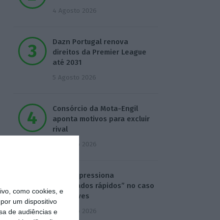
4 Agosto 2026
Dazn Portugal renova
direitos da Premier League
até 2031
5 Agosto 2026
Consórcio da Mota-Engil
aponta motivos para excluir
rival
6 Agosto 2026
Seguro pressiona
“resultados rápidos” no caso
vo, como cookies, e
Luís Neves
por um dispositivo
6 Agosto 2026
sa de audiências e