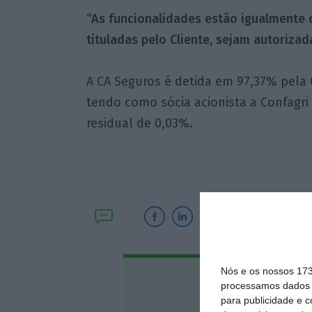
“As funcionalidades estão igualmente 
tituladas pelo Cliente, sejam autorizad
A CA Seguros é detida em 97,37% pela 
tendo como sócia acionista a Confagri
residual de 0,03%.
Nós e os nossos 17
Assine o
processamos dados p
para publicidade e 