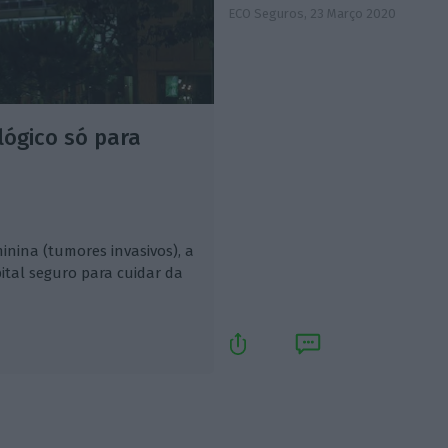
ECO Seguros,
23 Março 2020
ógico só para
inina (tumores invasivos), a
pital seguro para cuidar da