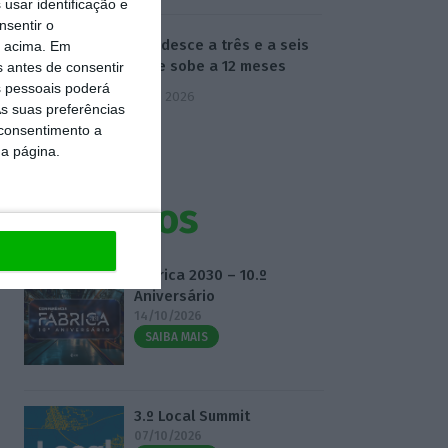
usar identificação e
nsentir o
Euribor desce a três e a seis
o acima. Em
meses e sobe a 12 meses
s antes de consentir
 pessoais poderá
7 Agosto 2026
s suas preferências
 consentimento a
da página.
Eventos
Fábrica 2030 – 10.º
Aniversário
14/10/2026
SAIBA MAIS
3.º Local Summit
07/10/2026