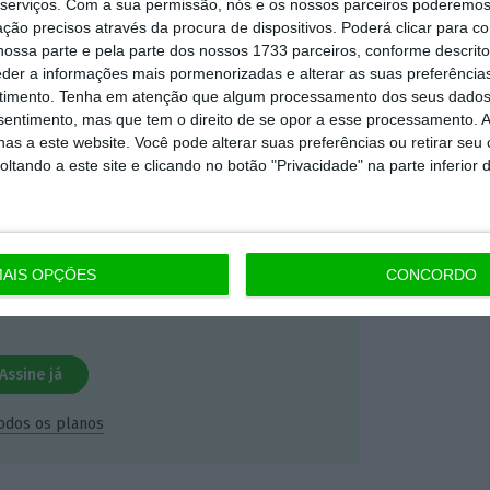
serviços.
Com a sua permissão, nós e os nossos parceiros poderemos 
mação é mais importante do que
ção precisos através da procura de dispositivos. Poderá clicar para co
ossa parte e pela parte dos nossos 1733 parceiros, conforme descrit
dependente e rigoroso.
eder a informações mais pormenorizadas e alterar as suas preferência
timento.
Tenha em atenção que algum processamento dos seus dados
Premium e tenha acesso a notícias
nsentimento, mas que tem o direito de se opor a esse processamento. A
as a este website. Você pode alterar suas preferências ou retirar seu
nta, às reportagens e especiais que
tando a este site e clicando no botão "Privacidade" na parte inferior 
ória.
 de apoiar o ECO e os seus
artida é o jornalismo independente,
AIS OPÇÕES
CONCORDO
Assine já
todos os planos