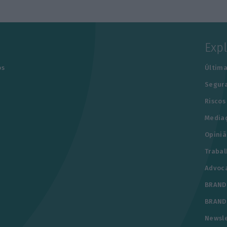
Exp
os
Última
Segur
Riscos
Media
Opiniã
Trabal
Advoc
BRAND
BRAND
Newsle