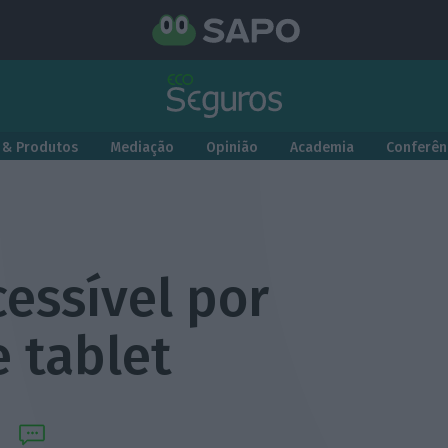
 & Produtos
Mediação
Opinião
Academia
Conferên
essível por
 tablet