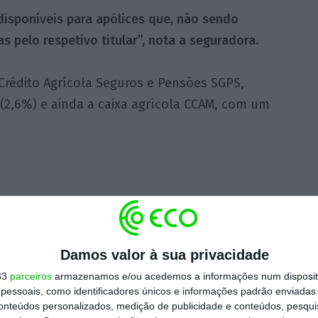
disponíveis para apólices que, não sendo
as pelo respetivo titular”, nota a seguradora
.
Crédito Agrícola Seguros e Pensões SGPS,
 (2,6%) e ainda a caixa agrícola CCAM, com um
https://eco.sapo.pt/2020/03/29/ca-seguros-acessivel-por-smartphone-e-tablet/
Copiar
Damos valor à sua privacidade
33
parceiros
armazenamos e/ou acedemos a informações num dispositi
 ECO Premium
essoais, como identificadores únicos e informações padrão enviadas 
conteúdos personalizados, medição de publicidade e conteúdos, pesqui