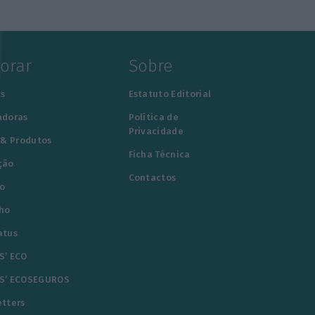
lorar
Sobre
s
Estatuto Editorial
adoras
Política de
Privacidade
 & Produtos
Ficha Técnica
ção
Contactos
o
ho
atus
S’ ECO
S’ ECOSEGUROS
tters