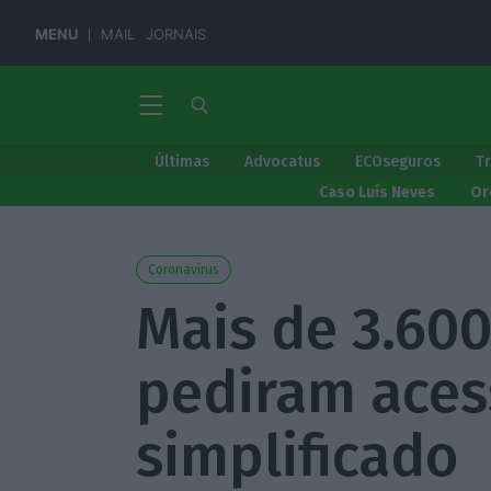
MENU
MAIL
JORNAIS
Últimas
Advocatus
ECOseguros
T
Caso Luís Neves
Or
Coronavírus
Mais de 3.60
pediram acess
simplificado