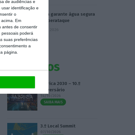
sa de audiências e
usar identificação e
Ministra garante água segura
nsentir o
após ciberataque
o acima. Em
s antes de consentir
7 Agosto 2026
 pessoais poderá
s suas preferências
 consentimento a
da página.
Eventos
Fábrica 2030 – 10.º
Aniversário
14/10/2026
SAIBA MAIS
3.º Local Summit
07/10/2026