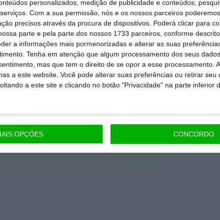
conteúdos personalizados, medição de publicidade e conteúdos, pesqui
Premium e tenha acesso a notícias
serviços.
Com a sua permissão, nós e os nossos parceiros poderemos 
nta, às reportagens e especiais que
ção precisos através da procura de dispositivos. Poderá clicar para co
ossa parte e pela parte dos nossos 1733 parceiros, conforme descrit
ória.
eder a informações mais pormenorizadas e alterar as suas preferência
timento.
Tenha em atenção que algum processamento dos seus dados
nsentimento, mas que tem o direito de se opor a esse processamento. A
 de apoiar o ECO e os seus
as a este website. Você pode alterar suas preferências ou retirar seu
artida é o jornalismo independente,
tando a este site e clicando no botão "Privacidade" na parte inferior 
Assine já
AIS OPÇÕES
CONCORDO
todos os planos