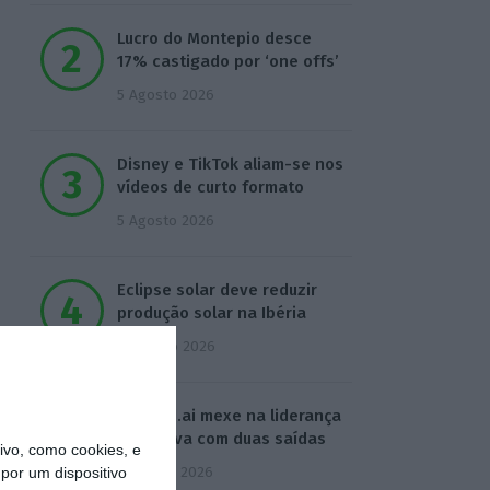
Lucro do Montepio desce
17% castigado por ‘one offs’
5 Agosto 2026
Disney e TikTok aliam-se nos
vídeos de curto formato
5 Agosto 2026
Eclipse solar deve reduzir
produção solar na Ibéria
6 Agosto 2026
Defined.ai mexe na liderança
executiva com duas saídas
vo, como cookies, e
7 Agosto 2026
por um dispositivo