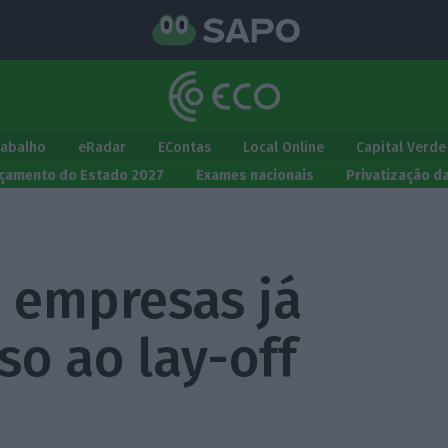
rabalho
eRadar
EContas
Local Online
Capital Verde
çamento do Estado 2027
Exames nacionais
Privatização d
0 empresas já
o ao lay-off