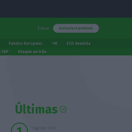
Entrar
Assinatura premium
Fundos Europeus
+M
ECO Avenida
a TAP
Ataque ao Irão
Últimas
7 Agosto 2026