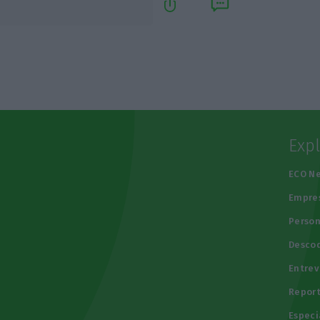
Exp
e
ECO N
Empre
Person
Descod
Entrev
Repor
Especi