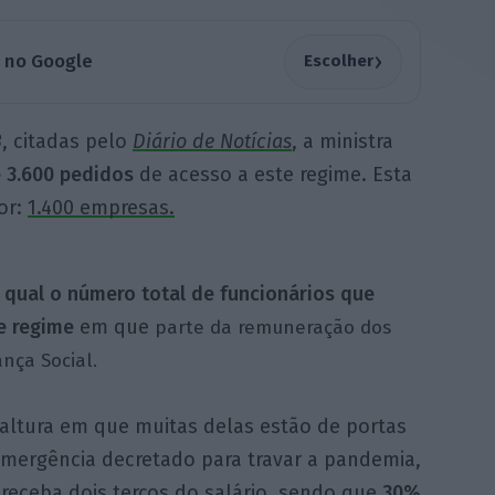
›
a no Google
Escolher
3
, citadas pelo
Diário de Notícias
, a ministra
 3.600 pedidos
de acesso a este regime. Esta
or:
1.400 empresas.
qual o número total de funcionários que
e regime
em que
parte da remuneração dos
nça Social.
 altura em que muitas delas estão de portas
mergência decretado para travar a pandemia,
 receba dois terços do salário, sendo que
30%