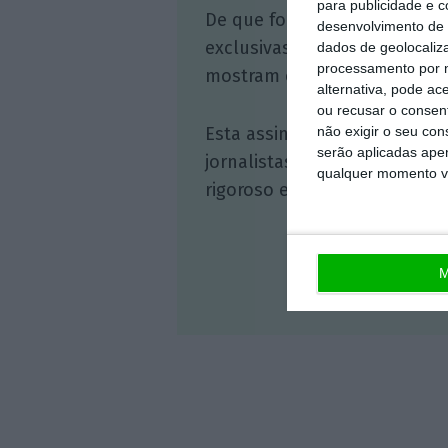
para publicidade e 
De que forma? Assine o ECO 
desenvolvimento de 
exclusivas, à opinião que co
dados de geolocaliza
processamento por n
mostram o outro lado da hist
alternativa, pode ac
ou recusar o consen
não exigir o seu co
Esta assinatura é uma forma
serão aplicadas apen
jornalistas. A nossa contrap
qualquer momento vol
rigoroso e credível.
M
Veja 