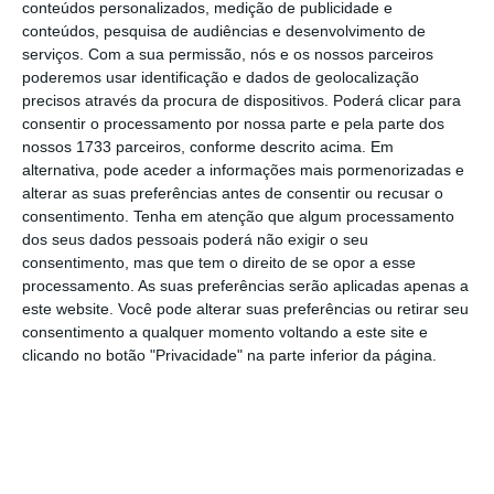
conteúdos personalizados, medição de publicidade e
recuou 0,4% na abertura da sessão, mas
conteúdos, pesquisa de audiências e desenvolvimento de
serviços.
Com a sua permissão, nós e os nossos parceiros
recupera agora uns ligeiros 0,05%
. Já o
poderemos usar identificação e dados de geolocalização
tecnológico Nasdaq começou por cair 0,38%,
precisos através da procura de dispositivos. Poderá clicar para
mas
também inverteu e está a avançar 0,13%
,
consentir o processamento por nossa parte e pela parte dos
nossos 1733 parceiros, conforme descrito acima. Em
para perto dos 7.943 pontos.
alternativa, pode aceder a informações mais pormenorizadas e
alterar as suas preferências antes de consentir ou recusar o
Contudo,
o panorama nos mercados norte-
consentimento.
Tenha em atenção que algum processamento
dos seus dados pessoais poderá não exigir o seu
americanos está a mudar praticamente a cada
consentimento, mas que tem o direito de se opor a esse
segundo, à medida que os investidores vão
processamento. As suas preferências serão aplicadas apenas a
digerindo o número recorde nos pedidos de
este website. Você pode alterar suas preferências ou retirar seu
consentimento a qualquer momento voltando a este site e
desemprego
. Este dado surge depois de
clicando no botão "Privacidade" na parte inferior da página.
semanas de paralisação económica
praticamente em todo o mundo, na
sequência das medidas que foram tomadas
para tentar travar a pandemia, incluindo em
Portugal.