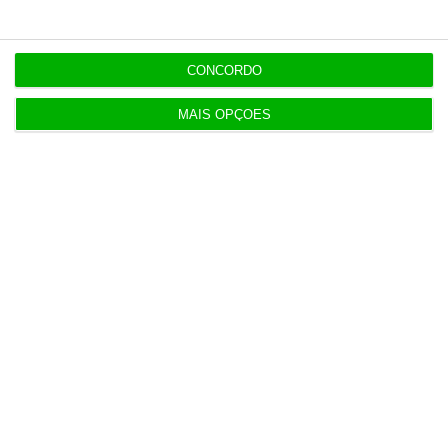
12:09
CONCORDO
Benfica lança petição pela suspensão dos direitos
de TV
MAIS OPÇÕES
11:49
Multicare foca website como ponto de acesso à
área saúde
11:25
PRR financia 767 habitações nos Açores com 65
milhões
10:57
Fumos do Etna suspendem aeroporto da Catânia