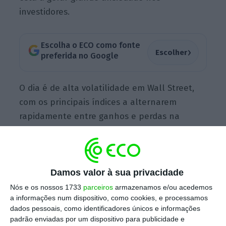
investidores.
Escolha o ECO como fonte
›
Escolher
preferida no Google
O dia é de alta volatilidade em Wall Street,
com os principais índices a alternarem
rapidamente entre ganhos e perdas na
ordem do meio ponto percentual.
O S&P 500
arrancou o dia de negociações a cair 0,30%,
prolongando as perdas de cerca de 4%
Damos valor à sua privacidade
registadas na sessão anterior, mas sobe
agora cerca de 0,6%.
Nós e os nossos 1733
parceiros
armazenamos e/ou acedemos
a informações num dispositivo, como cookies, e processamos
dados pessoais, como identificadores únicos e informações
padrão enviadas por um dispositivo para publicidade e
Na mesma linha, o industrial
Dow Jones