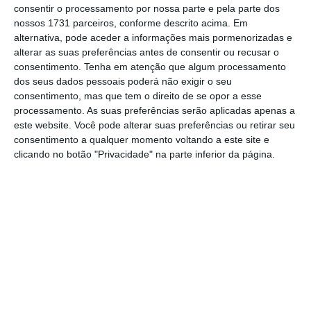
consentir o processamento por nossa parte e pela parte dos
Adidas, EDUBOX, Cerealis, Conseco, Critical
nossos 1731 parceiros, conforme descrito acima. Em
Manufacturing, GONKSYS, Infinion, Konica
alternativa, pode aceder a informações mais pormenorizadas e
alterar as suas preferências antes de consentir ou recusar o
Minolta, LCPower, Leroy & Merlin, Maia
consentimento.
Tenha em atenção que algum processamento
Shopping, Nonius Software, Systemair e WIPRO
dos seus dados pessoais poderá não exigir o seu
foram algumas das empresas que aderiram à
consentimento, mas que tem o direito de se opor a esse
processamento. As suas preferências serão aplicadas apenas a
iniciativa o que, também de acordo com a
este website. Você pode alterar suas preferências ou retirar seu
nota camarária, “permitiu angariar em muito
consentimento a qualquer momento voltando a este site e
pouco tempo equipamentos para cerca de 70
clicando no botão "Privacidade" na parte inferior da página.
% das necessidades identificadas”.
Paralelamente,
caberá à Câmara da Maia
assegurar o fornecimento de ligação de
Internet
aos alunos que dela necessitem.
A distribuição dos equipamentos começa na
segunda-feira e será feita a título de