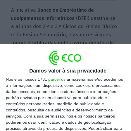
A iniciativa
Banco de Empréstimo de
Equipamentos Informáticos
(BEEI) destina-se
a alunos dos 2.º e 3.º Ciclos do Ensino Básico
e do Ensino Secundário, e as necessidades
foram identificadas pelos agrupamentos de
escolas concelhios, especifica a nota da
Câmara da Maia.
Damos valor à sua privacidade
Nós e os nossos 1731
parceiros
armazenamos e/ou acedemos
“Este banco é coordenado pelos serviços de
a informações num dispositivo, como cookies, e processamos
educação do município e permitirá angariar o
dados pessoais, como identificadores únicos e informações
equipamento informático em falta junto das
padrão enviadas por um dispositivo para publicidade e
conteúdos personalizados, medição de publicidade e
empresas do concelho que se quiserem
conteúdos, pesquisa de audiências e desenvolvimento de
juntar a esta iniciativa solidária”, descreve a
serviços.
Com a sua permissão, nós e os nossos parceiros
autarquia.
poderemos usar identificação e dados de geolocalização
precisos através da procura de dispositivos. Poderá clicar para