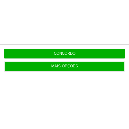
8:42
Consórcio da Mota-Engil aponta motivos para
excluir rival
8:27
CONCORDO
Conflito de interesses no SUCH anula negócios de
milhões
MAIS OPÇÕES
Populares
Preparados para o inesperado?